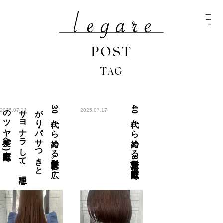
POST
TAG
中区紙屋町)
3
0
代か
ら
始め
る
髪質改善。
広
が
り
・パ
サ
つ
き
と
サ
ヨ
ナ
ラ
し
て
、
理想
の
ツ
ヤ
髪へ
(
40代から始める美髪対策3選(中区紙屋町)
2025.07.24
2025.07.17