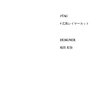
#TAG
# 広島レイヤーカット
DESIGNER
植田 彩加