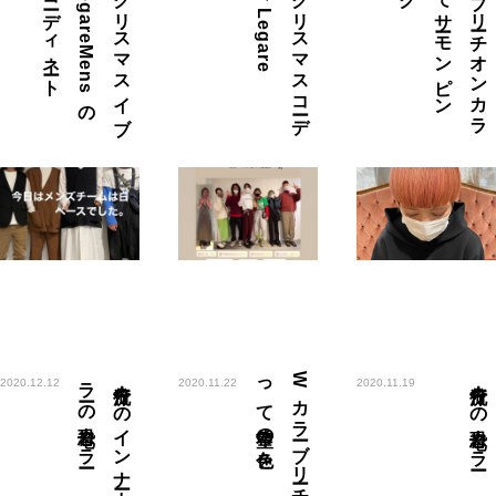
ート
ク
リ
ス
マ
ス
イ
ブ
L
e
g
a
r
e
M
e
n
s
の
コ
ーデ
ィ
ネ
e
ク
リ
ス
マ
ス
コ
ーデ
b
y
L
e
g
a
r
ブ
リ
ーチ
オ
ン
カ
ラ
ーで
サ
ーモ
ン
ピ
ン
ー
今流行り
の
イ
ン
ナ
ーカ
ラ
ーの
恐竜カ
ラ
色を
W
カ
ラ
ーブ
リ
ーチ
を
使
っ
て
希望の
今流行りの恐竜カラー
2020.12.12
2020.11.22
2020.11.19