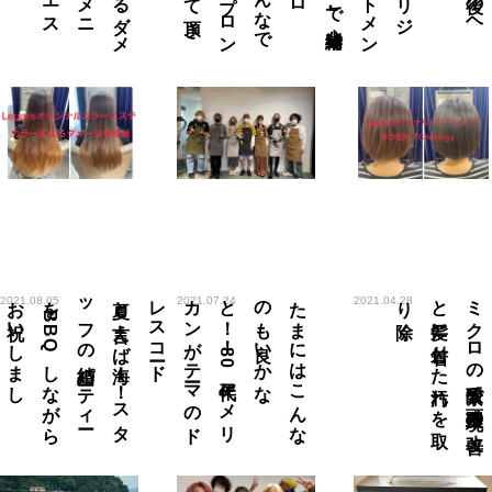
夏と
言え
ば
海！
！
ス
タ
ッ
フ
の
結婚パ
ーテ
ィ
ー
を
B
B
Q
し
な
が
ら
お
祝い
し
ま
し
た
！
ード
た
ま
に
は
こ
ん
な
の
も
良い
か
な
と
！
！
8
0
年代ア
メ
リ
カ
ン
が
テ
ーマ
の
ド
レ
ス
コ
除く
ミ
ク
ロ
の
酸素で
頭皮環境の
改善
と
髪に
付着し
た
汚れ
を
取
り
2021.08.05
2021.07.24
2021.04.28