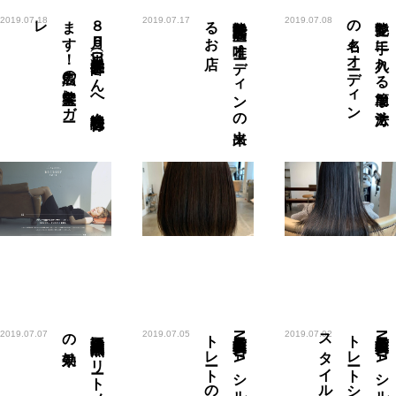
レ
８
月６
日（火）美容（学生）師さ
ん
へ
会社説明会行い
ま
す
！
広島の
美容室レ
ガ
ー
店
艶髪降臨広島で
唯一オ
ーデ
ィ
ン
の
出来
る
お
ン
艶髪を
手に
入れ
る
簡単な
方法そ
の
名も
オ
ーデ
ィ
2019.07.18
2019.07.17
2019.07.08
効果
話題沸騰大人気酸熱ト
リ
ート
メ
ン
ト
の
み
広島髪質改善N
O
A
シ
ル
ク
ス
ト
レ
ート
の
根元の
ル
広島髪質改善N
O
A
シ
ル
ク
ス
ト
レ
ート
シ
ョ
ート
ス
タ
イ
2019.07.07
2019.07.05
2019.07.02