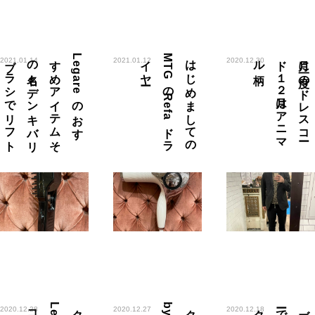
L
e
g
a
r
e
の
お
す
す
め
ア
イ
テ
ム
そ
の
名も
デ
ン
キ
バ
リ
ブ
ラ
シ
で
リ
フ
ト
ア
ッ
ー
は
じ
め
ま
し
て
の
M
T
G
の
R
e
f
a
ド
ラ
イ
ヤ
柄
月に
一度の
ド
レ
ス
コ
ー
ド
１
２
月は
ア
ニ
マ
ル
2021.01.14
2021.01.12
2020.12.30
ク
2020.12.28
2020.12.27
2020.12.18