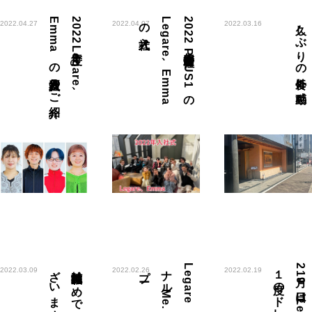
紹介
2
0
2
2
年度L
e
g
a
r
e
、
E
m
m
a
の
新入社員の
ご
入社式
2
0
2
2
年度合同会社P
L
U
S
1
の
L
e
g
a
r
e
、
E
m
m
a
の
久しぶりの外食に感動
2022.04.27
2022.04.07
2022.03.16
！
雑誌掲載お
め
で
と
う
ご
ざ
い
ま
す
！
ー
L
e
g
a
r
e
オ
リ
ジ
ナ
ル
M
e
.
シ
ャ
ン
プ
ード
2
月1
9
日は
L
e
g
a
r
e
月に
１
度の
ド
レ
ス
コ
2022.03.09
2022.02.26
2022.02.19