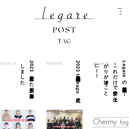
POST
TAG
た
2
0
2
3
年度入社し
た
新人の
撮影を
し
ま
し
2023年度株式会社tsunagu入社式
！
L
e
g
a
r
e
の
新商品完成！
！
こ
れ
だ
け
で
髪の
仕上
が
り
が
凄い
こ
と
に
！
2023.04.13
2023.04.03
2022.09.02