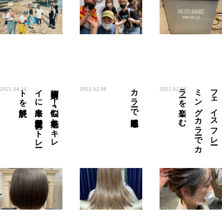
解説
梅雨対策！
！
『悩む
癖毛』を
キ
レ
イ
に
出来る
髪質改善ス
ト
レ
ー
ト
を
カラーで透明感を
む
フ
ェ
イ
ス
フ
レ
ー
ミ
ン
グ
カ
ラ
ーで
カ
ラ
ーを
楽し
2021.04.14
2021.02.06
2021.02.04