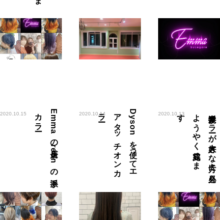
ー
E
m
m
a
の
店長r
e
o
n
の
派手
カ
ラ
ー
D
y
s
o
n
を
使っ
て
エ
ア
タ
ッ
チ
オ
ン
カ
ラ
す
派手髪カ
ラ
ーが
大好き
な
方々に
必見
よ
う
や
く
完成し
ま
2020.10.15
2020.10.14
2020.10.13