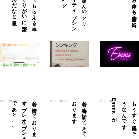
思う
喜ん
で
も
ら
え
る
事
が
や
り
が
い
に
繋が
る
ん
だ
な
と
佐藤
可士和さ
ん
の
ク
リ
エ
イ
テ
ィ
ブ
シ
ン
キ
ン
月曜のお休みも新店舗の為に
、
着々と
準備し
て
お
り
ま
す
プ
レ
オ
ープ
ン
ま
で
あ
と
、
、
す
着々と
小物も
届い
て
き
て
お
り
ま
が
も
う
す
ぐ
完成し
そ
う
な
ん
で
す
E
m
m
a
2020.10.19
2020.10.18
2020.10.16