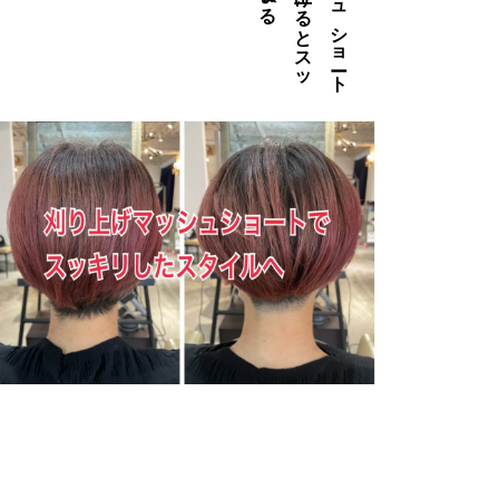
マ
ッ
シ
ュ
シ
ョ
ート
は
刈り
上げ
る
と
ス
ッ
キ
リ
収ま