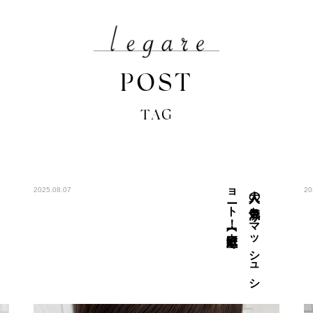
POST
TAG
【中区紙屋町】
大人の
色気漂う
マ
ッ
シ
ュ
シ
ョ
ート
！
2025.08.07
20