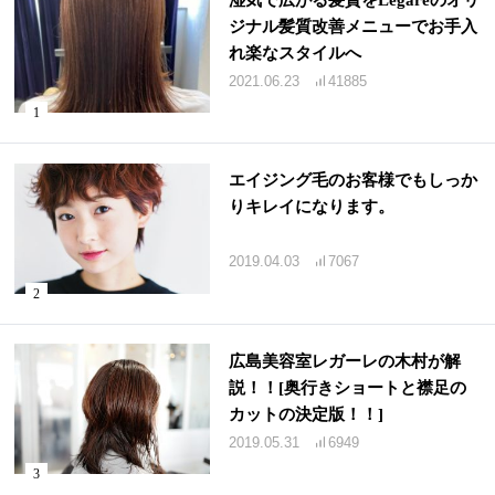
ジナル髪質改善メニューでお手入
れ楽なスタイルへ
2021.06.23
41885
エイジング毛のお客様でもしっか
りキレイになります。
2019.04.03
7067
広島美容室レガーレの木村が解
説！！[奥行きショートと襟足の
カットの決定版！！]
2019.05.31
6949