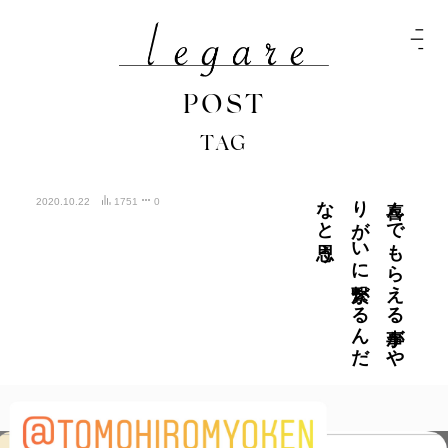
POST
TAG
思う
喜ん
で
も
ら
え
る
事が
や
り
が
い
に
繋が
る
ん
だ
な
と
2020.10.22
1751
0