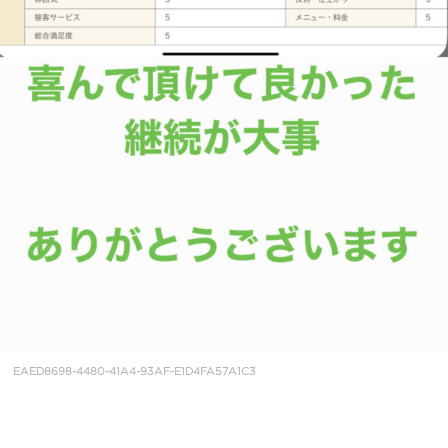
EAED8698-4480-41A4-93AF-E1D4FA57A1C3