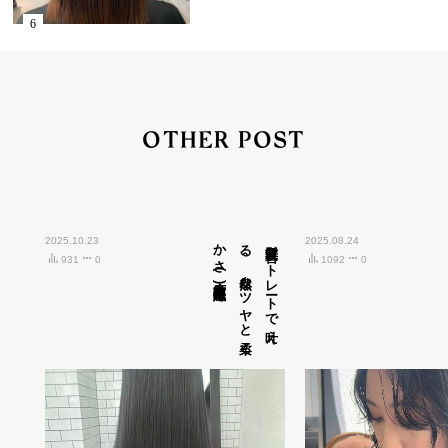
OTHER POST
2025.10.23
広島市中区紙屋町)
髪質改善ス
ト
レ
ート
で
叶え
る
、
自然な
ツ
ヤ
と
柔ら
か
さ
(
2025.08.24
931
0
1092
0