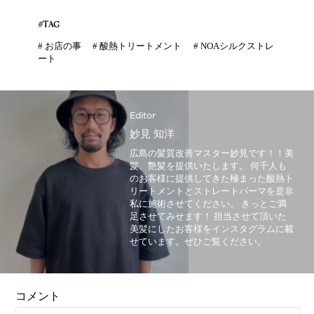
#TAG
#
お店の事
#
酸熱トリートメント
#
NOAシルクストレ
ート
Editor
妙見 知洋
広島の髪質改善マスター妙見です！！美
髪、艶髪を提供いたします。 何千人も
のお客様に提供してきた極まった酸熱ト
リートメントとストレートパーマを是非
私に施術させてください。 きっとご満
足させてみせます！ 担当させて頂いた
美髪にしたお客様をインスタグラムに載
せています。ぜひご覧ください。
コメント