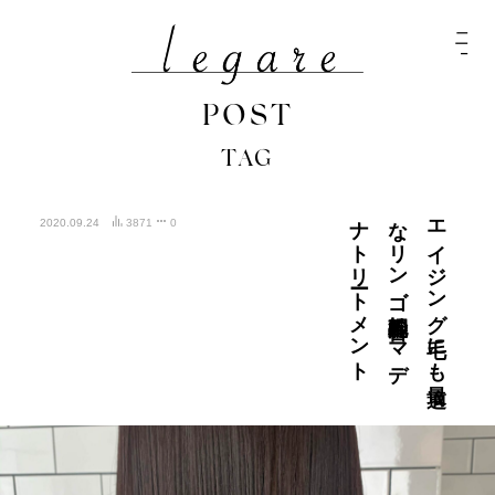
POST
TAG
ト
エ
イ
ジ
ン
グ
毛に
も
最適
な
リ
ン
ゴ
幹細胞配合の
マ
デ
ナ
ト
リ
ート
メ
ン
2020.09.24
3871
0