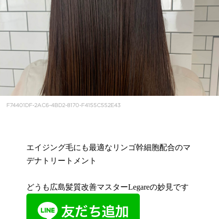
F74401DF-2AC6-4BD2-8170-F4155C552E43
エイジング毛にも最適なリンゴ幹細胞配合のマ
デナトリートメント
どうも広島髪質改善マスターLegareの妙見です