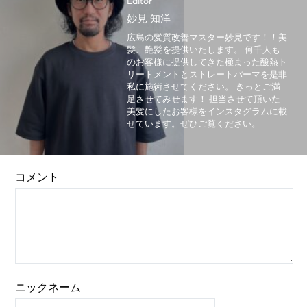
Editor
妙見 知洋
広島の髪質改善マスター妙見です！！美
髪、艶髪を提供いたします。 何千人も
のお客様に提供してきた極まった酸熱ト
リートメントとストレートパーマを是非
私に施術させてください。 きっとご満
足させてみせます！ 担当させて頂いた
美髪にしたお客様をインスタグラムに載
せています。ぜひご覧ください。
コメント
ニックネーム