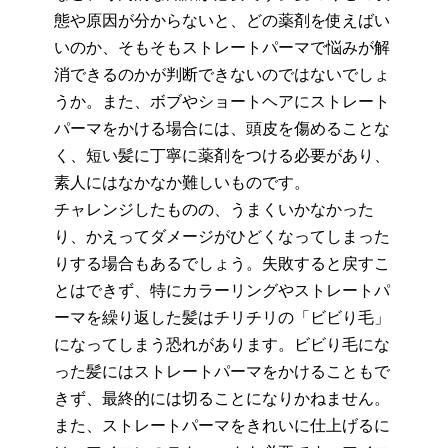
態や原因が
分からない
と、どの薬剤を使えばい
いのか、そもそもストレートパ
ーマで悩みが解
消できるのかが判断できないのではないでしょ
うか。また、ボブやショート
ヘア
にストレート
パーマをかける場合には、頭皮を傷めることな
く、短い髪に丁寧に薬剤をつける必要があり、
素人にはなかなか難しいものです。
チャレンジしたものの、
うまく
いかなかった
り、かえってダメージがひどくなってしまった
りする場合もあるでしょう。失敗すると戻すこ
とはできず、特にカラーリングやストレートパ
ーマを繰り返した髪はチリチリの「ビビり毛」
になってしまう恐れがあります。ビビり毛にな
った髪にはストレートパーマ
をかけること
もで
きず、最終的には切ることになりかねません。
また、ストレートパーマをきれいに仕上げるに