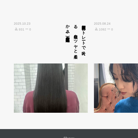
2025.10.23
広島市中区紙屋町)
髪質改善ス
ト
レ
ート
で
叶え
る
、
自然な
ツ
ヤ
と
柔ら
か
さ
(
2025.08.24
931
0
1092
0
©legare