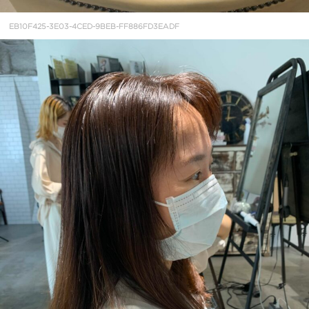
EB10F425-3E03-4CED-9BEB-FF886FD3EADF