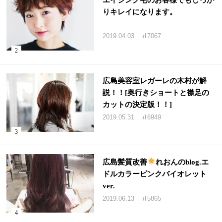
りキレイになります。
2019.04.03
7067
広島美容室レガーレの木村が解
説！！[奥行きショートと襟足の
カットの決定版！！]
2019.05.31
6949
広島髪質改善
れおんのblog.エ
ドルカラーピンクバイオレット
ver.
2019.06.13
5865