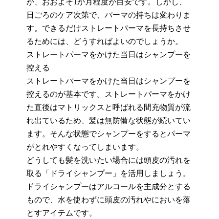
が、おおよそ1か月程度が目安です。しかし、
日ごろのケア次第で、パーマの持ち
は
変わりま
す。できるだけストレー
ト
パーマを長持ちさせ
るためには、どうすればよいのでしょうか。
ストレートパーマをかけた当日はシャンプーを
控える
ストレートパーマをかけた当日はシャンプーを
控えるのが基本
です
。ストレートパーマをかけ
た直後は
マトリックスと呼ばれる間充物質が流
れ出て
いるため
、髪
は
無防備な状態
が続いて
い
ます。そんな状態で
シャンプーをするとパーマ
がとれやすくなってしまいます。
どうしても髪を洗いたい場合には頭皮の汚れを
取る「ドライシャンプー」を活用しましょう。
ドライシャンプーはアルコール
を
主成分とする
もので、水を使わずに頭皮の汚れやにおいを落
とすアイテムです。