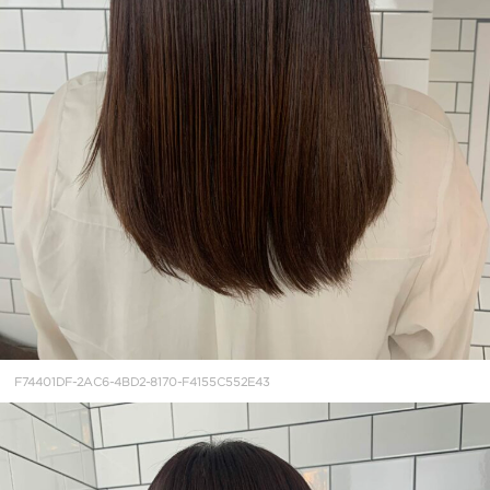
F74401DF-2AC6-4BD2-8170-F4155C552E43