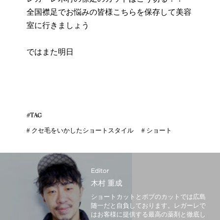
全国襟足でお悩みの皆様こちらを保存して美容
室に行きましょう
ではまた明日
#TAG
#
クセ毛をいかしたショートスタイル
#
ショート
Editor
木村 重成
ショートカットとボブのカットでは広島
随一だと自負しております。レガーレで
はお客様に提供する最高の薬剤と徹底し