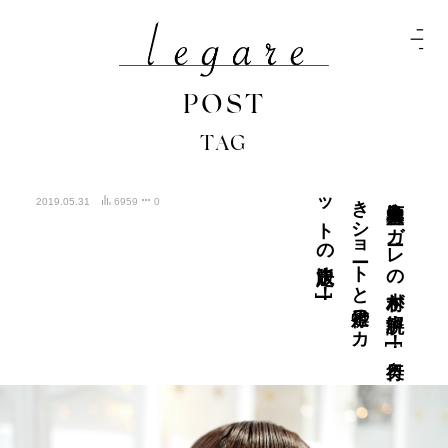
POST
TAG
]
広島美容室レ
ガ
ーレ
の
木村が
解説！
！
[
奥行
き
シ
ョ
ート
と
襟足の
カ
ッ
ト
の
決定版！
！
2019.05.31
6959
0