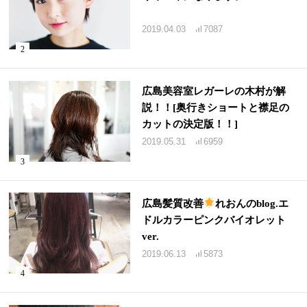
2019.04.03
7087
広島美容室レガーレの木村が解
説！！[奥行きショートと襟足の
カットの決定版！！]
2019.05.31
6959
広島髪質改善
れおんのblog.エ
ドルカラーピンクバイオレット
ver.
2019.06.13
5873