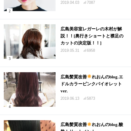
2019.04.03
7087
広島美容室レガーレの木村が解
説！！[奥行きショートと襟足の
カットの決定版！！]
2019.05.31
6958
広島髪質改善
れおんのblog.エ
ドルカラーピンクバイオレット
ver.
2019.06.13
5873
広島髪質改善
れおんのblog.酸