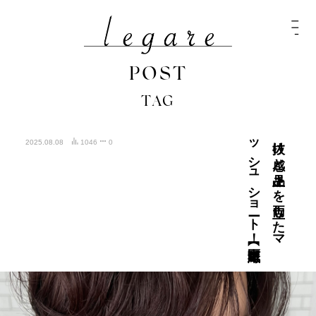
POST
TAG
【中区紙屋町】
抜け
感と
上品さ
を
両立し
た
マ
ッ
シ
ュ
シ
ョ
ート
！
2025.08.08
1046
0