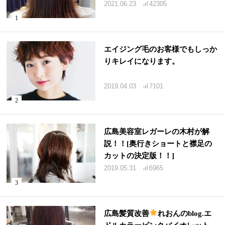
2021.06.23
42305
エイジング毛のお客様でもしっか
りキレイになります。
2019.04.03
7101
広島美容室レガーレの木村が解
説！！[奥行きショートと襟足の
カットの決定版！！]
2019.05.31
6965
広島髪質改善
れおんのblog.エ