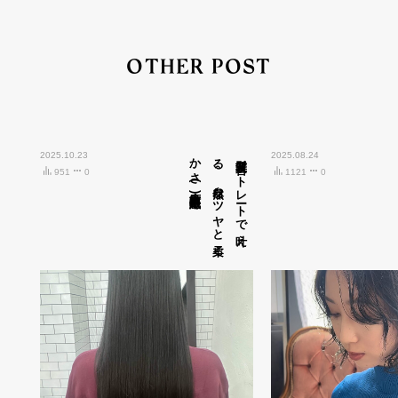
OTHER POST
2025.10.23
広島市中区紙屋町)
髪質改善ス
ト
レ
ート
で
叶え
る
、
自然な
ツ
ヤ
と
柔ら
か
さ
(
2025.08.24
951
0
1121
0