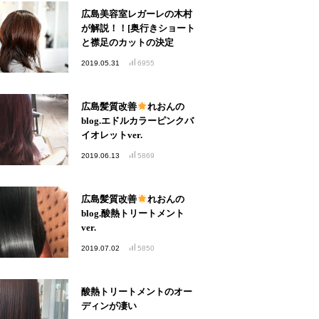
広島美容室レガーレの木村
が解説！！[奥行きショート
と襟足のカットの決定
版！！]
2019.05.31
6955
広島髪質改善
れおんの
blog.エドルカラーピンクバ
イオレットver.
2019.06.13
5869
広島髪質改善
れおんの
blog.酸熱トリートメント
ver.
2019.07.02
5850
酸熱トリートメントのオー
ディンが凄い