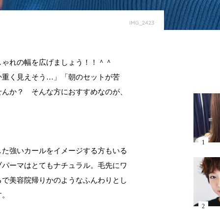
IMG_2423
しゃれの幅を広げましょう！！＾＾
か重く見えそう…」「朝のセットが苦
せんか？ そんな方におすすめなのが、
した強いカールをイメージする方もいる
ブパーマはとてもナチュラル。毛先にワ
るで美容院帰りかのようなふんわりとし
す。