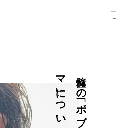
て
憧
れ
の
「
ボ
ブ
パ
ー
マ
」
に
つ
い