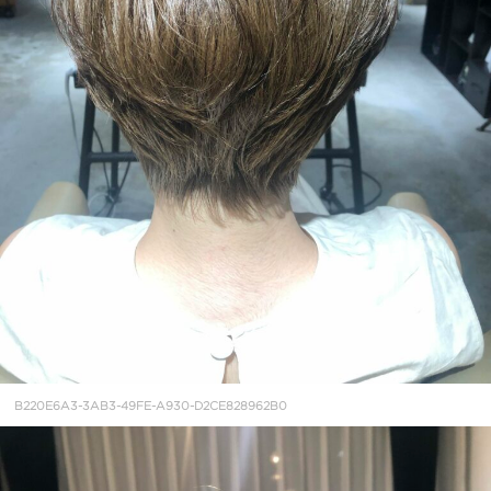
B220E6A3-3AB3-49FE-A930-D2CE828962B0