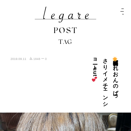
POST
TAG
t
さ
ョ
広島髪質改善
2019.09.11
1848
0
れ
お
ん
の
ば
っ
り
イ
メ
チ
ェ
ン
シ
ート
c
u