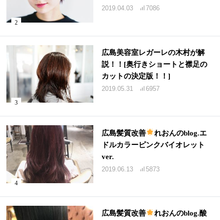
2019.04.03
7086
広島美容室レガーレの木村が解
説！！[奥行きショートと襟足の
カットの決定版！！]
2019.05.31
6957
広島髪質改善
れおんのblog.エ
ドルカラーピンクバイオレット
ver.
2019.06.13
5873
広島髪質改善
れおんのblog.酸