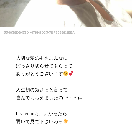
534838DB-53D1-4791-9DD3-7BF358BD2EEA
大切な髪の毛をこんなに
ばっさり切らせてもらって
ありがとうございます
人生初の短さっと言って
喜んでもらえました⊂( ＾ω＾)⊃
Instagramも、よかったら
覗いて見て下さいねっ