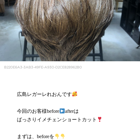
B220E6A3-3AB3-49FE-A930-D2CE828962B0
広島レガーレれおんです
今回のお客様before
afterは
ばっさりイメチェンショートカット
まずは、beforeを