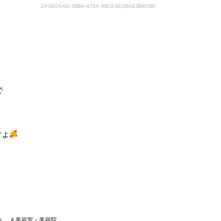
DF6E04AD-3964-4734-99D2-6D28AE384D95
で
すよ
ト
#
美容室・美容院