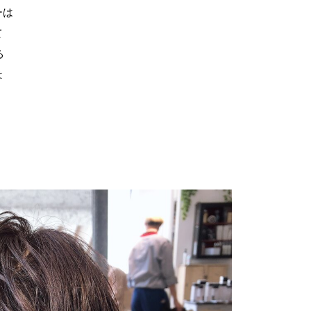
ーは
て
る
は