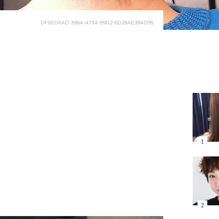
DF6E04AD-3964-4734-99D2-6D28AE384D95