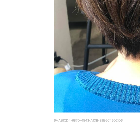
6AAB1CD4-6870-4543-A10B-89E6C4502106