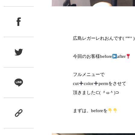
広島レガーレれおんです( °꒳° )
今回のお客様before
after
フルメニューで
cut
color
permをさせて
頂きました⊂( ＾ω＾)⊃
まずは、beforeを