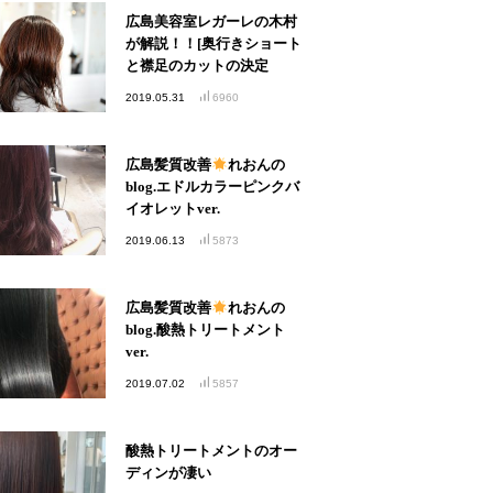
広島美容室レガーレの木村
が解説！！[奥行きショート
と襟足のカットの決定
版！！]
2019.05.31
6960
広島髪質改善
れおんの
blog.エドルカラーピンクバ
イオレットver.
2019.06.13
5873
広島髪質改善
れおんの
blog.酸熱トリートメント
ver.
2019.07.02
5857
酸熱トリートメントのオー
ディンが凄い