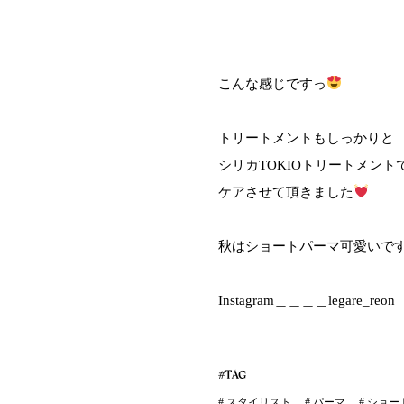
こんな感じですっ
トリートメントもしっかりと
シリカTOKIOトリートメント
ケアさせて頂きました
秋はショートパーマ可愛いで
Instagram＿＿＿＿legare_reon
#TAG
#
スタイリスト
#
パーマ
#
ショー