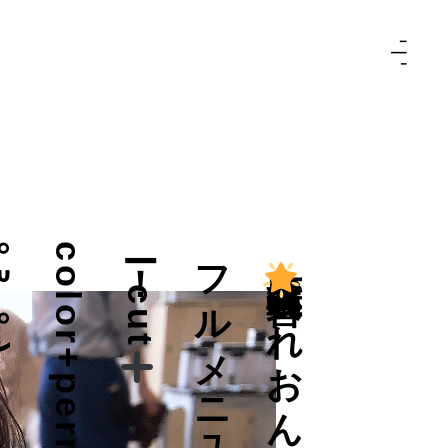
)
c
o
l
o
r
+
p
e
r
m
(
°
꒳
°
t
フ
ー
広島髪質改善
れ
お
ん
の
ル
メ
ニ
ュ
！
c
u