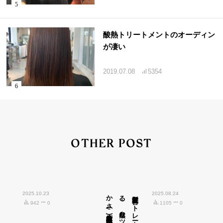
酸熱トリートメントのオーディン
が凄い
2019.07.08
5354
OTHER POST
2025.10.23
広島市中区紙屋町)
髪質改善ス
ト
レ
ート
で
叶え
る
、
自然な
ツ
ヤ
と
柔ら
か
さ
(
2025.08.24
942
0
1105
0