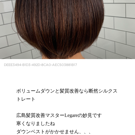
DEEE3494-B1D3-492D-8CA0-AEC503881B17
ボリュームダウンと髪質改善なら断然シルクス
トレート
広島髪質改善マスターLegareの妙見です
寒くなりましたね
ダウンベストがかかせません、、、