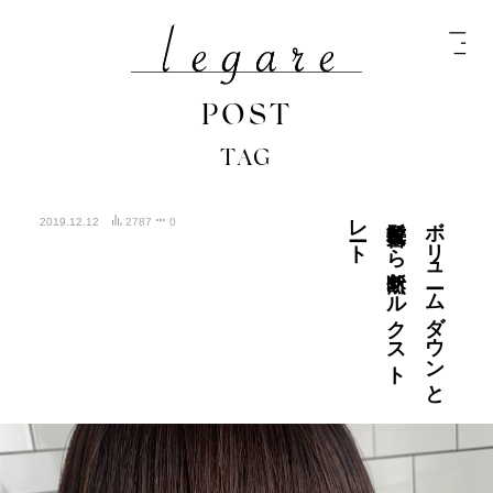
POST
TAG
ート
ボ
リ
ュ
ーム
ダ
ウ
ン
と
髪質改善な
ら
断然シ
ル
ク
ス
ト
レ
2019.12.12
2787
0