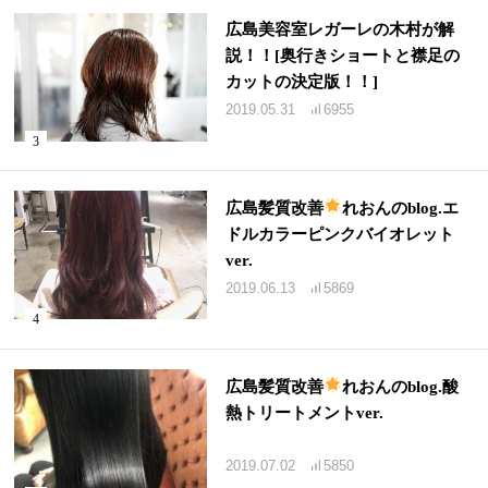
広島美容室レガーレの木村が解
説！！[奥行きショートと襟足の
カットの決定版！！]
2019.05.31
6955
広島髪質改善
れおんのblog.エ
ドルカラーピンクバイオレット
ver.
2019.06.13
5869
広島髪質改善
れおんのblog.酸
熱トリートメントver.
2019.07.02
5850