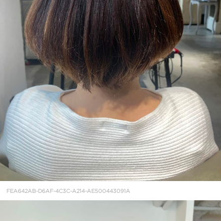
FEA642AB-D6AF-4C3C-A214-AE500443091A