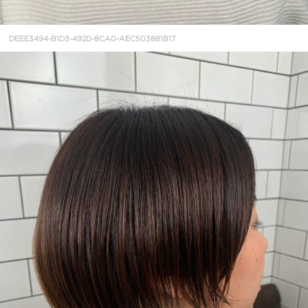
DEEE3494-B1D3-492D-8CA0-AEC503881B17