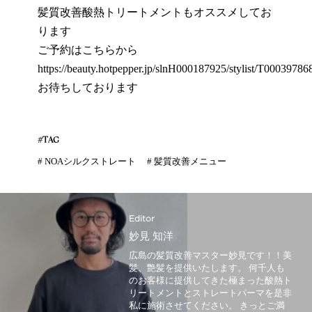
髪質改善酸熱トリートメントもオススメしてお
ります
ご予約はこちらから
https://beauty.hotpepper.jp/slnH000187925/stylist/T000397868
お待ちしております
#TAG
#
NOAシルクストレート
#
髪質改善メニュー
Editor
妙見 知洋
広島の髪質改善マスター妙見です！！美
髪、艶髪を提供いたします。 何千人も
のお客様に提供してきた極まった酸熱ト
リートメントとストレートパーマを是非
私に施術させてください。 きっとご満