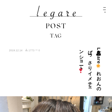
POST
TAG
ート
ば
ン
広島Legare
2019.12.14
1773
0
れ
お
ん
の
っ
さ
り
イ
メ
チ
ェ
シ
ョ