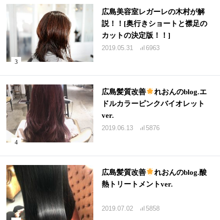
広島美容室レガーレの木村が解
説！！[奥行きショートと襟足の
カットの決定版！！]
2019.05.31
6963
広島髪質改善
れおんのblog.エ
ドルカラーピンクバイオレット
ver.
2019.06.13
5876
広島髪質改善
れおんのblog.酸
熱トリートメントver.
2019.07.02
5858