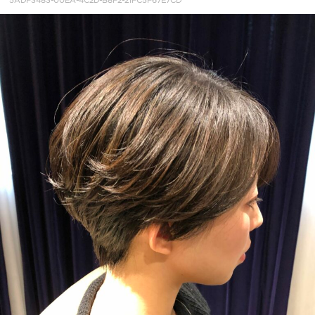
5ADF3483-00EA-4C2D-B8F2-21FC5F67E7CD