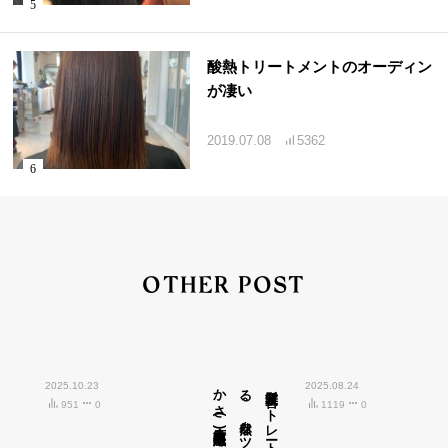
酸熱トリートメントのオーディン
が凄い
2019.07.08
5362
OTHER POST
2025.10.23
広島市中区紙屋町)
髪質改善ス
ト
レ
ート
で
叶え
る
、
自然な
ツ
ヤ
と
柔ら
か
さ
(
2025.08.24
951
0
1119
0