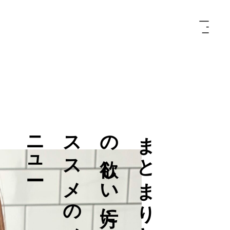
ー
ま
と
ま
り
と
艶
の
欲
し
い
方
に
オ
ス
ス
メ
の
メ
ニ
ュ