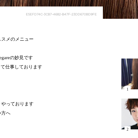
E5EFD74C-3CB7-4682-B47F-23DD670BD9FE
ススメのメニュー
gareの妙見です
張って仕事しております
りやっております
い方へ