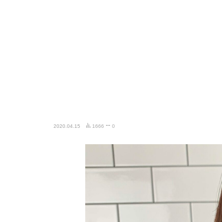
2020.04.15
1666
0