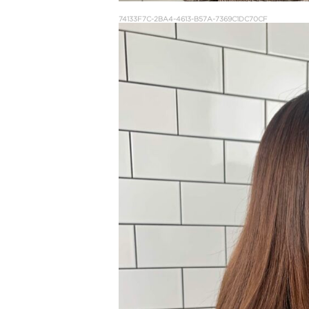
74133F7C-2BA4-4613-B57A-7369C1DC70CF