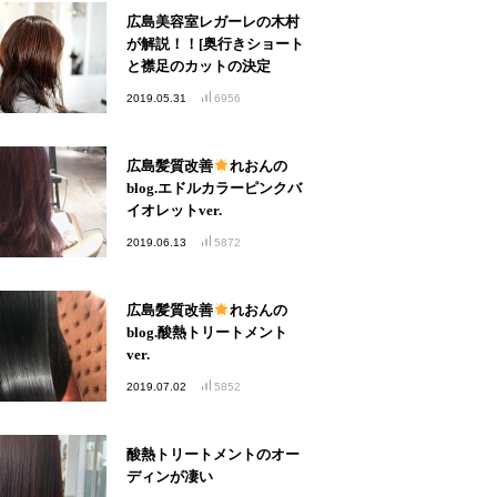
広島美容室レガーレの木村
が解説！！[奥行きショート
と襟足のカットの決定
版！！]
2019.05.31
6956
広島髪質改善
れおんの
blog.エドルカラーピンクバ
イオレットver.
2019.06.13
5872
広島髪質改善
れおんの
blog.酸熱トリートメント
ver.
2019.07.02
5852
酸熱トリートメントのオー
ディンが凄い