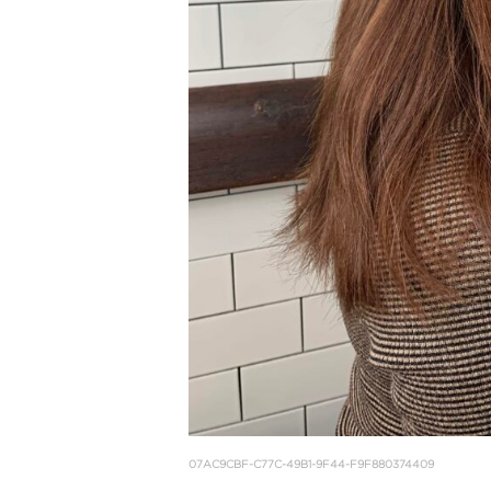
07AC9CBF-C77C-49B1-9F44-F9F880374409