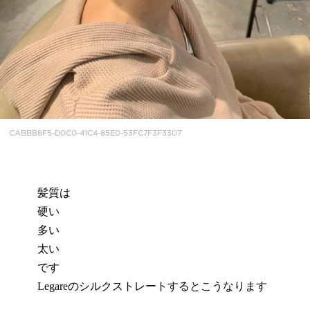
CABBB8F5-D0C0-41C4-85E0-53FC7F3F3307
髪質は
硬い
多い
太い
です
Legareのシルクストレートするとこうなります