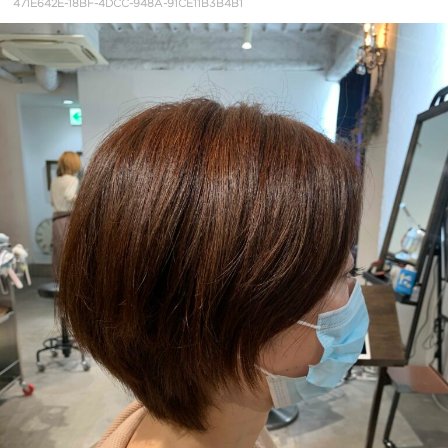
471E642E-18BF-4DCC-948A-91CE11B3B4B1