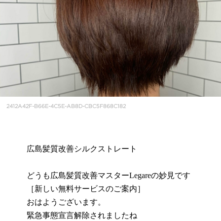
2412A42F-B66E-4C5E-AB8D-CBC5F868C182
広島髪質改善シルクストレート
どうも広島髪質改善マスターLegareの妙見です
［新しい無料サービスのご案内］
おはようございます。
緊急事態宣言解除されましたね