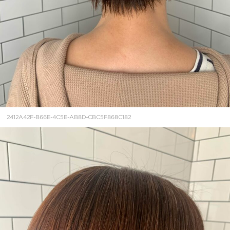
2412A42F-B66E-4C5E-AB8D-CBC5F868C182