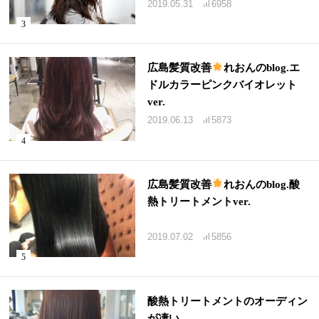
2019.05.31
6958
広島髪質改善
れおんのblog.エ
ドルカラーピンクバイオレット
ver.
2019.06.13
5873
広島髪質改善
れおんのblog.酸
熱トリートメントver.
2019.07.02
5856
酸熱トリートメントのオーディン
が凄い