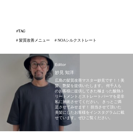
#TAG
#
髪質改善メニュー
#
NOAシルクストレート
Editor
妙見 知洋
広島の髪質改善マスター妙見です！！美
髪、艶髪を提供いたします。 何千人も
のお客様に提供してきた極まった酸熱ト
リートメントとストレートパーマを是非
私に施術させてください。 きっとご満
足させてみせます！ 担当させて頂いた
美髪にしたお客様をインスタグラムに載
せています。ぜひご覧ください。