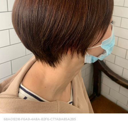
68A01ED8-F6A9-4A8A-B2F6-C77ABA85A2B5