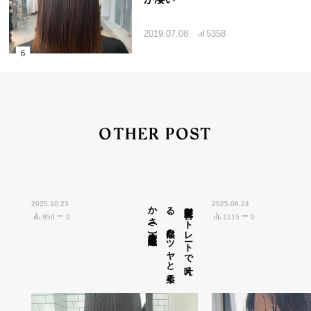
2019.07.08
5358
OTHER POST
2025.10.23
広島市中区紙屋町)
髪質改善ス
ト
レ
ート
で
叶え
る
、
自然な
ツ
ヤ
と
柔ら
か
さ
(
2025.08.24
950
0
1115
0