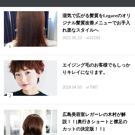
湿気で広がる髪質をLegareのオリ
ジナル髪質改善メニューでお手入
れ楽なスタイルへ
2021.06.23
42193
エイジング毛のお客様でもしっか
りキレイになります。
2019.04.03
7087
広島美容室レガーレの木村が解
説！！[奥行きショートと襟足の
カットの決定版！！]