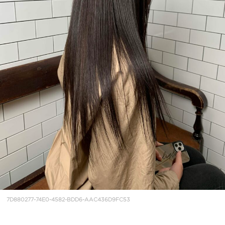
7D880277-74E0-4582-BDD6-AAC436D9FC53