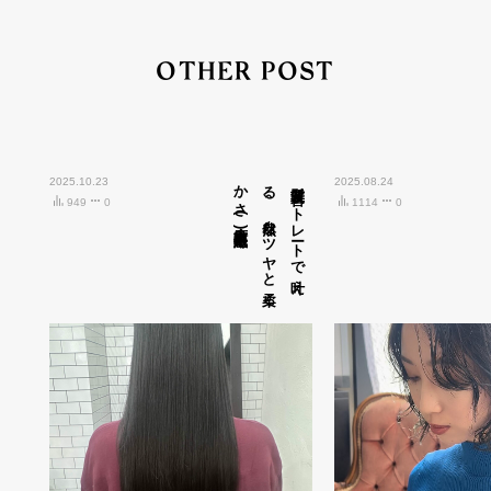
OTHER POST
2025.10.23
広島市中区紙屋町)
髪質改善ス
ト
レ
ート
で
叶え
る
、
自然な
ツ
ヤ
と
柔ら
か
さ
(
2025.08.24
949
0
1114
0