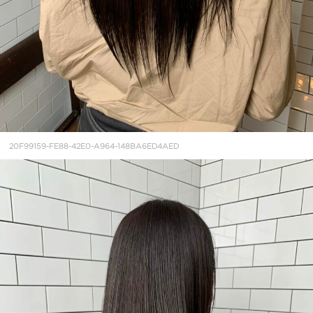
20F99159-FE88-42E0-A964-148BA6ED4AED