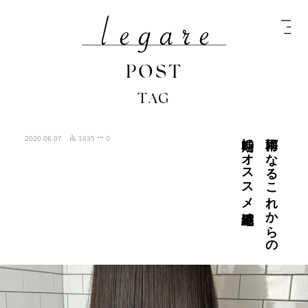
POST
TAG
縮毛矯正
梅雨に
な
る
こ
れ
か
ら
の
時期に
オ
ス
ス
メ
2020.06.07
1635
0