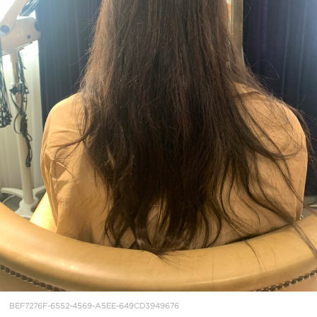
BEF7276F-6552-4569-A5EE-649CD3949676