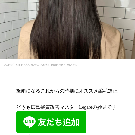
20F99159-FE88-42E0-A964-148BA6ED4AED
梅雨になるこれからの時期にオススメ縮毛矯正
どうも広島髪質改善マスターLegareの妙見です