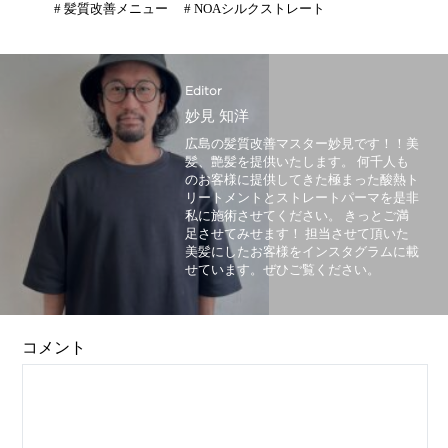
#
髪質改善メニュー
#
NOAシルクストレート
Editor
妙見 知洋
広島の髪質改善マスター妙見です！！美
髪、艶髪を提供いたします。 何千人も
のお客様に提供してきた極まった酸熱ト
リートメントとストレートパーマを是非
私に施術させてください。 きっとご満
足させてみせます！ 担当させて頂いた
美髪にしたお客様をインスタグラムに載
せています。ぜひご覧ください。
コメント