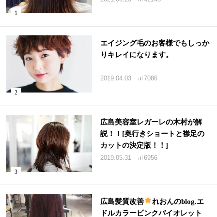
エイジング毛のお客様でもしっか
りキレイになります。
2019.04.03
7086
広島美容室レガーレの木村が解
説！！[奥行きショートと襟足の
カットの決定版！！]
2019.05.31
6956
広島髪質改善
れおんのblog.エ
ドルカラーピンクバイオレット