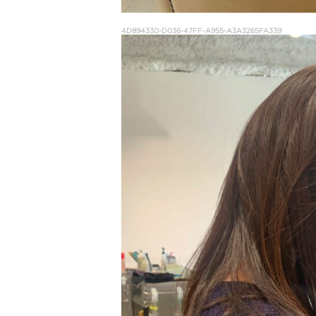
4D894330-D036-47FF-A955-A3A3265FA339