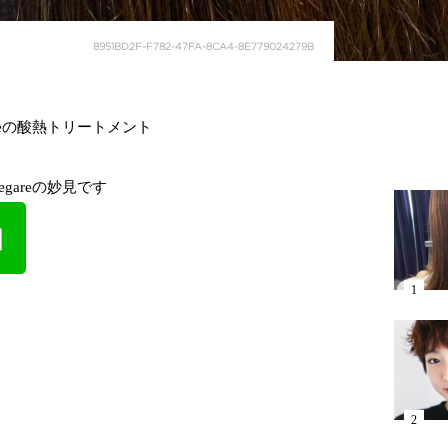
8951BD2F-F782-47FA-8CA4-8E779024279B
reの酸熱トリートメント
gareの妙見です