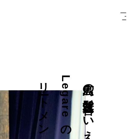
ト
広
島
の
髪
質
改
善
と
い
え
ば
L
e
g
a
r
e
の
酸
熱
ト
リ
ー
ト
メ
ン