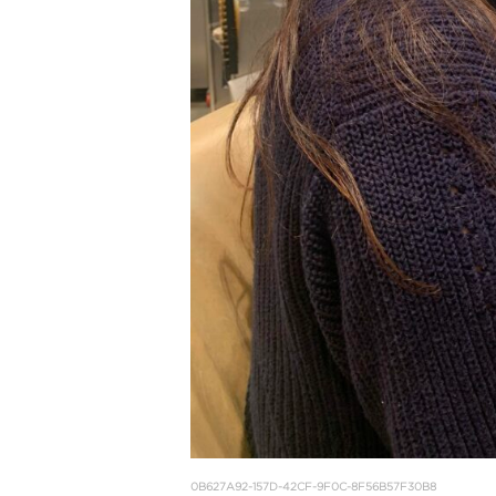
0B627A92-157D-42CF-9F0C-8F56B57F30B8