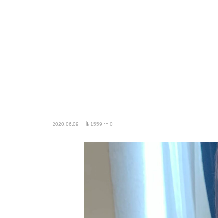
2020.06.09
1559
0