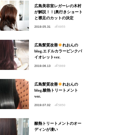
広島美容室レガーレの木村
が解説！！[奥行きショート
と襟足のカットの決定
版！！]
2019.05.31
6955
広島髪質改善
れおんの
blog.エドルカラーピンクバ
イオレットver.
2019.06.13
5869
広島髪質改善
れおんの
blog.酸熱トリートメント
ver.
2019.07.02
5850
酸熱トリートメントのオー
ディンが凄い