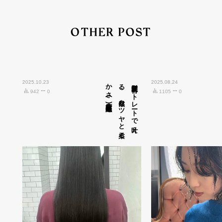
OTHER POST
2025.10.23
広島市中区紙屋町)
髪質改善ス
ト
レ
ート
で
叶え
る
、
自然な
ツ
ヤ
と
柔ら
か
さ
(
2025.08.24
942
0
1105
0