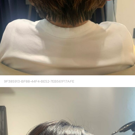
9F385913-BF88-44F4-BE52-7EB561F17AFE