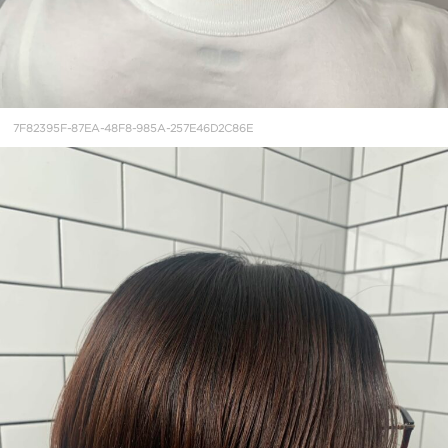
7F82395F-87EA-48F8-985A-257E46D2C86E