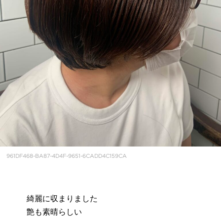
961DF468-BA87-4D4F-9651-6CADD4C159CA
綺麗に収まりました
艶も素晴らしい