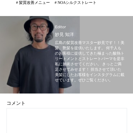
#
髪質改善メニュー
#
NOAシルクストレート
Editor
妙見 知洋
広島の髪質改善マスター妙見です！！美
髪、艶髪を提供いたします。 何千人も
のお客様に提供してきた極まった酸熱ト
リートメントとストレートパーマを是非
私に施術させてください。 きっとご満
足させてみせます！ 担当させて頂いた
美髪にしたお客様をインスタグラムに載
せています。ぜひご覧ください。
コメント