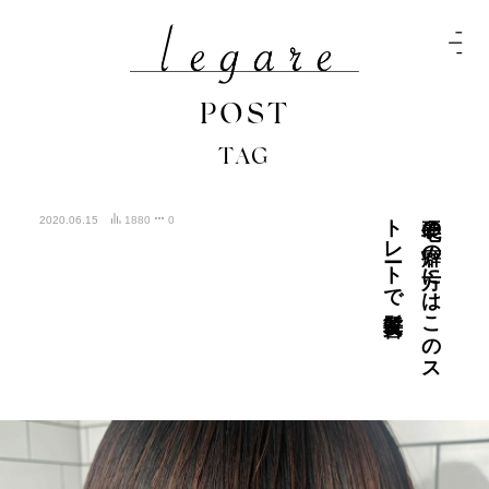
POST
TAG
髪質改善
硬毛の
癖の
方に
は
こ
の
ス
ト
レ
ート
で
2020.06.15
1880
0