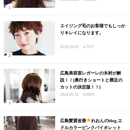
エイジング毛のお客様でもしっか
りキレイになります。
2019.04.03
7077
広島美容室レガーレの木村が解
説！！[奥行きショートと襟足の
カットの決定版！！]
2019.05.31
6955
広島髪質改善
れおんのblog.エ
ドルカラーピンクバイオレット