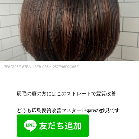
7F82395F-87EA-48F8-985A-257E46D2C86E
硬毛の癖の方にはこのストレートで髪質改善
どうも広島髪質改善マスターLegareの妙見です