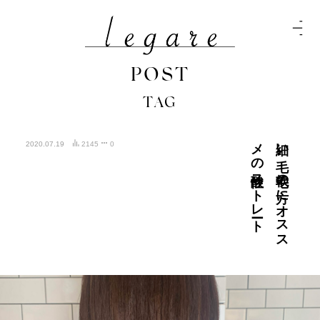
POST
TAG
ート
細い
毛、
軟毛の
方に
オ
ス
ス
メ
の
酸性ス
ト
レ
2020.07.19
2145
0