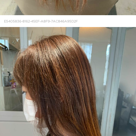
E5405836-8162-45EF-A8F9-7AC846A95D2F