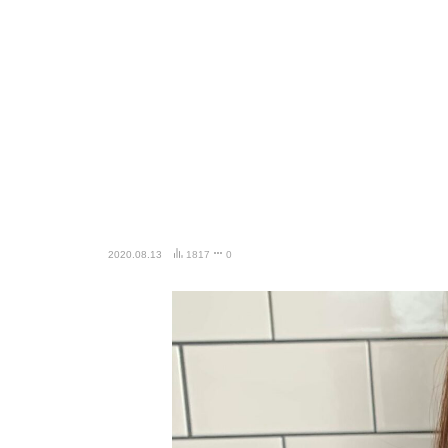
2020.08.13
1817
0