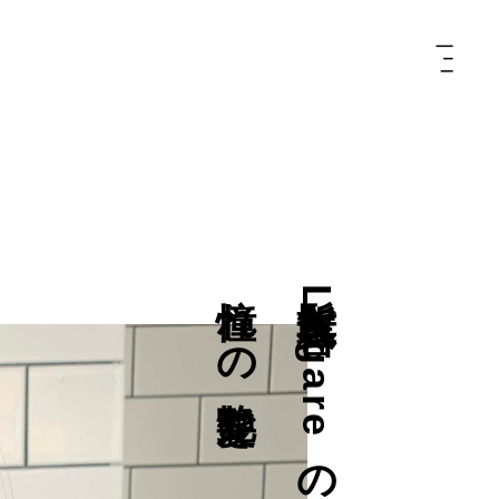
を
髪
質
改
善
L
e
g
a
r
e
の
縮
毛
矯
正
で
憧
れ
の
艶
髪