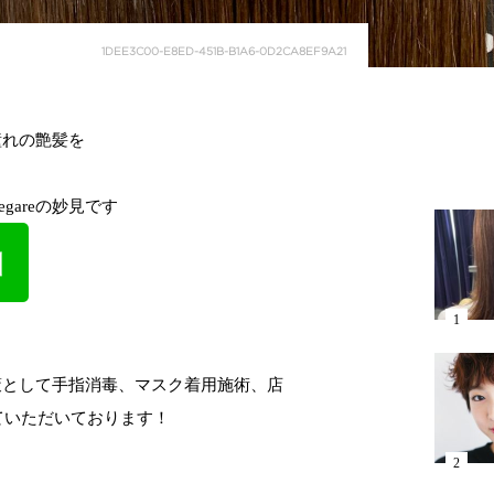
1DEE3C00-E8ED-451B-B1A6-0D2CA8EF9A21
憧れの艶髪を
gareの妙見です
対策として手指消毒、マスク着用施術、店
ていただいております！