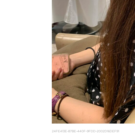
24FE413E-87BE-440F-9FDD-2002D16DEF91