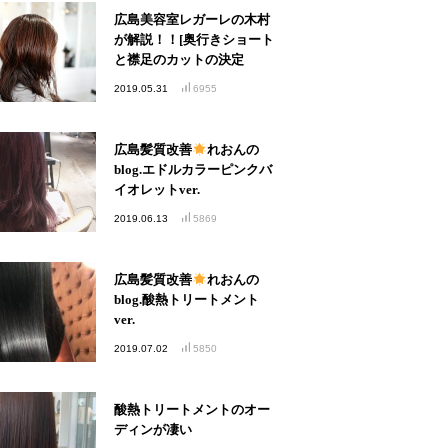
広島美容室レガーレの木村
が解説！！[奥行きショート
と襟足のカットの決定
版！！]
2019.05.31
6955
広島髪質改善
れおんの
blog.エドルカラーピンクバ
イオレットver.
2019.06.13
5869
広島髪質改善
れおんの
blog.酸熱トリートメント
ver.
2019.07.02
5850
酸熱トリートメントのオー
ディンが凄い