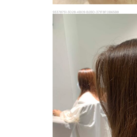
93378751-3D28-4B09-B2BD-371F8F0B65B8