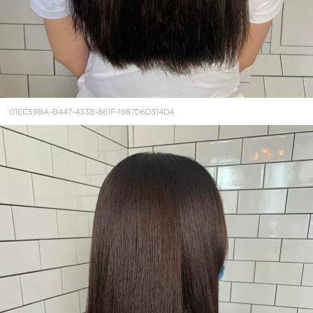
01EC59BA-B447-433B-861F-1987D6D314D4