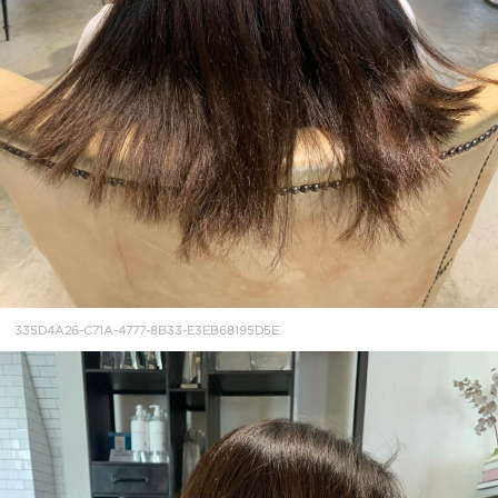
335D4A26-C71A-4777-8B33-E3EB68195D5E