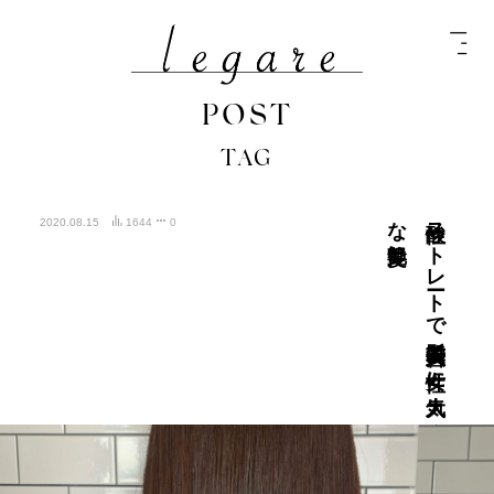
POST
TAG
艶髪に
酸性ス
ト
レ
ート
で
髪質改善大人の
女性に
大人気
な
2020.08.15
1644
0