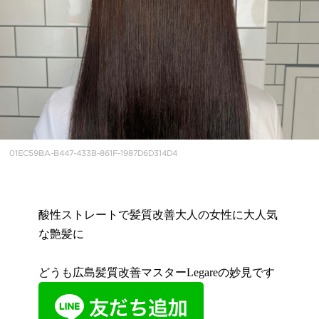
01EC59BA-B447-433B-861F-1987D6D314D4
酸性ストレートで髪質改善大人の女性に大人気
な艶髪に
どうも広島髪質改善マスターLegareの妙見です