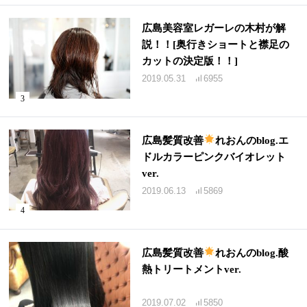
広島美容室レガーレの木村が解
説！！[奥行きショートと襟足の
カットの決定版！！]
2019.05.31
6955
広島髪質改善
れおんのblog.エ
ドルカラーピンクバイオレット
ver.
2019.06.13
5869
広島髪質改善
れおんのblog.酸
熱トリートメントver.
2019.07.02
5850