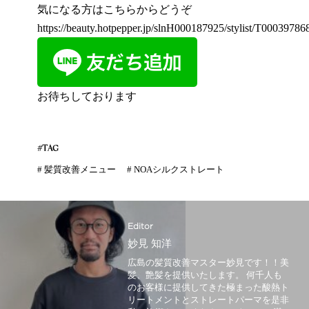
気になる方はこちらからどうぞ
https://beauty.hotpepper.jp/slnH000187925/stylist/T000397868
お待ちしております
#TAG
#
髪質改善メニュー
#
NOAシルクストレート
Editor
妙見 知洋
広島の髪質改善マスター妙見です！！美
髪、艶髪を提供いたします。 何千人も
のお客様に提供してきた極まった酸熱ト
リートメントとストレートパーマを是非