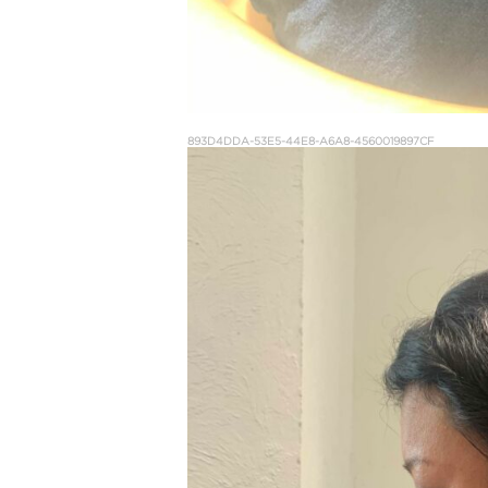
893D4DDA-53E5-44E8-A6A8-4560019897CF