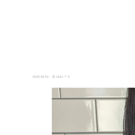
2020.09.02
1841
0