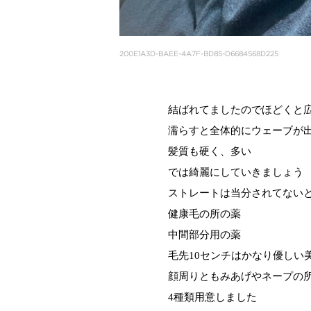
200E1A3D-BAEE-4A7F-BD85-D6684568D225
結ばれてましたのでほどくと
濡らすと全体的にウェーブが
髪質も硬く、多い
では綺麗にしていきましょう
ストレートは当分されてない
健康毛の所の薬
中間部分用の薬
毛先10センチはかなり優しい
顔周りともみあげやネープの
4種類用意しました