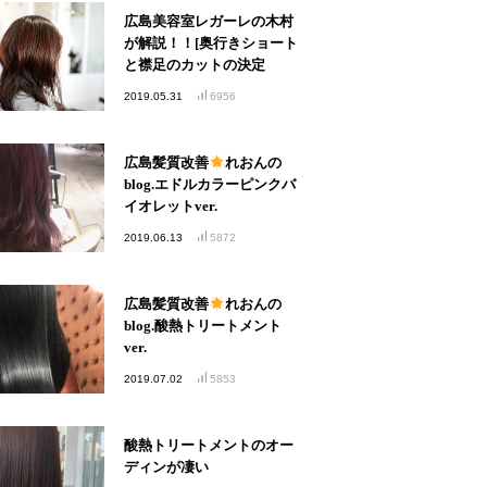
広島美容室レガーレの木村
が解説！！[奥行きショート
と襟足のカットの決定
版！！]
2019.05.31
6956
広島髪質改善
れおんの
blog.エドルカラーピンクバ
イオレットver.
2019.06.13
5872
広島髪質改善
れおんの
blog.酸熱トリートメント
ver.
2019.07.02
5853
酸熱トリートメントのオー
ディンが凄い