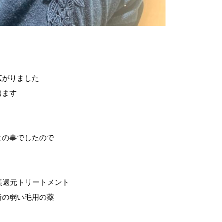
広がりました
出ます
との事でしたので
美還元トリートメント
所の弱い毛用の薬