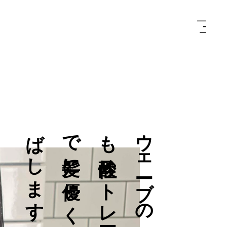
す
ウ
ェ
ー
ブ
の
強
い
癖
も
酸
性
ス
ト
レ
ー
ト
で
髪
に
優
し
く
綺
麗
に
伸
ば
し
ま