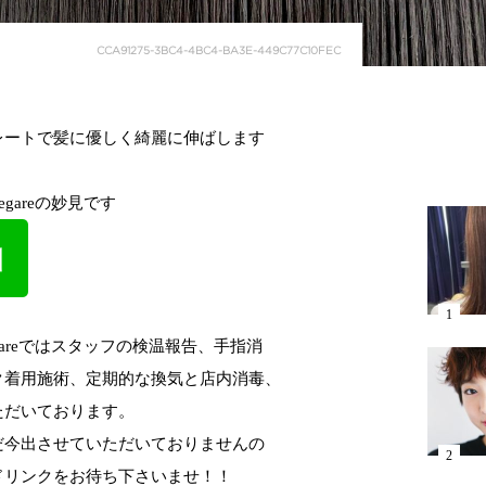
CCA91275-3BC4-4BC4-BA3E-449C77C10FEC
レートで髪に優しく綺麗に伸ばします
gareの妙見です
areではスタッフの検温報告、手指消
ク着用施術、定期的な換気と店内消毒、
ただいております。
だ今出させていただいておりませんの
ドリンクをお待ち下さいませ！！