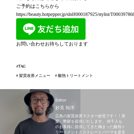
ご予約はこちらから
https://beauty.hotpepper.jp/slnH000187925/stylist/T000397868
お問い合わせお待ちしております
#TAG
#
髪質改善メニュー
#
酸熱トリートメント
Editor
妙見 知洋
広島の髪質改善マスター妙見です！！美
髪、艶髪を提供いたします。 何千人も
のお客様に提供してきた極まった酸熱ト
リートメントとストレートパーマを是非