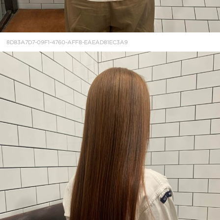
8D83A7D7-09F1-4760-AFF8-EAEAD81EC3A9