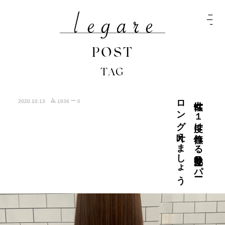
POST
TAG
う
女性は
１
度は
憧れ
る
艶髪ス
ーパ
ー
ロ
ン
グ
叶え
ま
し
ょ
2020.10.13
1836
0