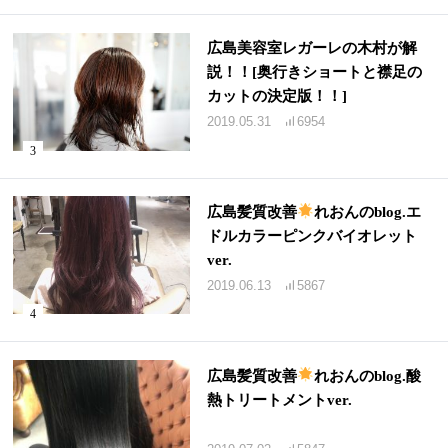
広島美容室レガーレの木村が解
説！！[奥行きショートと襟足の
カットの決定版！！]
2019.05.31
6954
広島髪質改善
れおんのblog.エ
ドルカラーピンクバイオレット
ver.
2019.06.13
5867
広島髪質改善
れおんのblog.酸
熱トリートメントver.