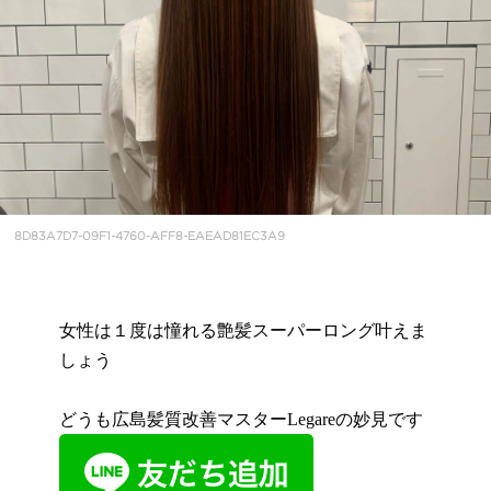
8D83A7D7-09F1-4760-AFF8-EAEAD81EC3A9
女性は１度は憧れる艶髪スーパーロング叶えま
しょう
どうも広島髪質改善マスターLegareの妙見です