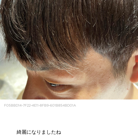
F05BBD14-7F22-4E11-8FB9-601B854BD01A
綺麗になりましたね