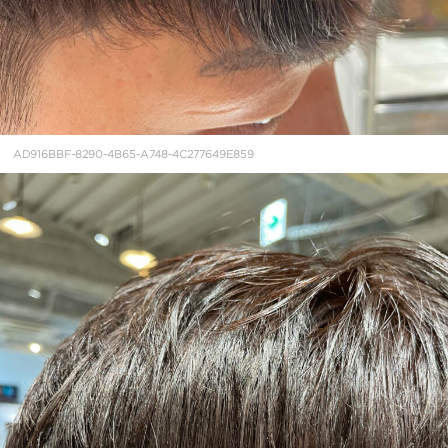
AD916BBF-8290-4B65-A748-4C277649E859