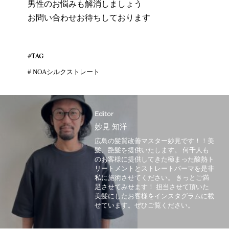
男性のお悩みも解消しましょう
お問い合わせお待ちしております
#TAG
#
NOAシルクストレート
Editor
妙見 知洋
広島の髪質改善マスター妙見です！！美
髪、艶髪を提供いたします。 何千人も
のお客様に提供してきた極まった酸熱ト
リートメントとストレートパーマを是非
私に施術させてください。 きっとご満
足させてみせます！ 担当させて頂いた
美髪にしたお客様をインスタグラムに載
せています。ぜひご覧ください。