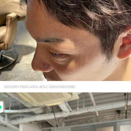
35039911-F8DD-43FA-8FAC-3B530BB3398E