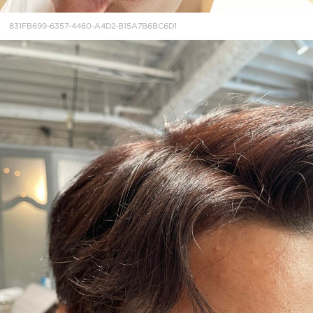
831FB699-6357-4460-A4D2-B15A7B6BC6D1