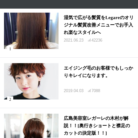
湿気で広がる髪質をLegareのオリ
ジナル髪質改善メニューでお手入
れ楽なスタイルへ
2021.06.23
42236
エイジング毛のお客様でもしっか
りキレイになります。
2019.04.03
7088
広島美容室レガーレの木村が解
説！！[奥行きショートと襟足の
カットの決定版！！]