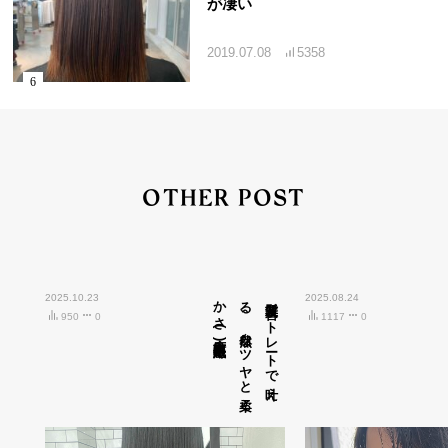
が凄い
2019.07.08
5358
OTHER POST
2025.10.23
広島市中区紙屋町)
髪質改善ス
ト
レ
ート
で
叶え
る
、
自然な
ツ
ヤ
と
柔ら
か
さ
(
2025.08.24
950
0
1117
0