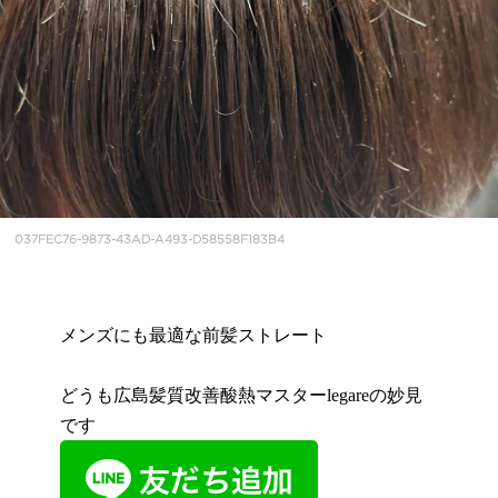
037FEC76-9873-43AD-A493-D58558F183B4
メンズにも最適な前髪ストレート
どうも広島髪質改善酸熱マスターlegareの妙見
です