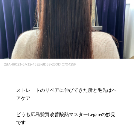
2BA46023-5A32-45E2-BD58-260D1C70425F
ストレートのリペアに伸びてきた所と毛先はヘ
アケア
どうも広島髪質改善酸熱マスターLegareの妙見
です