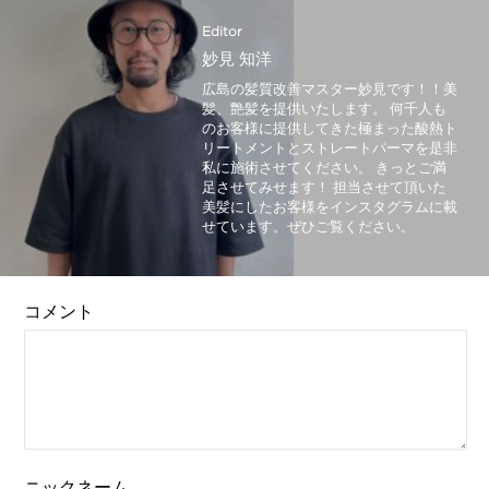
Editor
妙見 知洋
広島の髪質改善マスター妙見です！！美
髪、艶髪を提供いたします。 何千人も
のお客様に提供してきた極まった酸熱ト
リートメントとストレートパーマを是非
私に施術させてください。 きっとご満
足させてみせます！ 担当させて頂いた
美髪にしたお客様をインスタグラムに載
せています。ぜひご覧ください。
コメント
ニックネーム