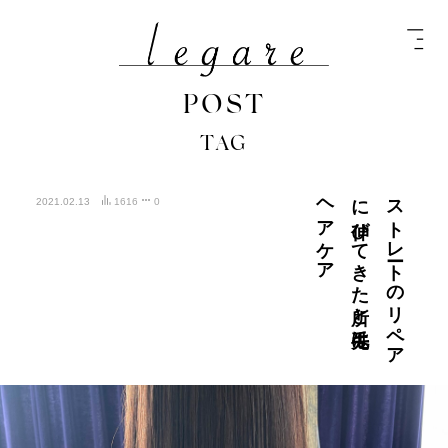
POST
TAG
ア
ス
ト
レ
ート
の
リ
ペ
ア
に
伸び
て
き
た
所と
毛先は
ヘ
ア
ケ
2021.02.13
1616
0