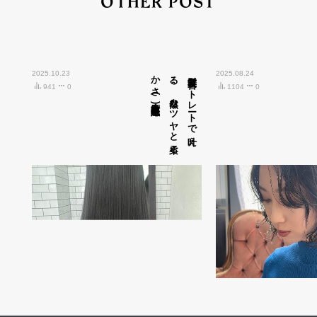
OTHER POST
2025.10.23
広島市中区紙屋町)
髪質改善ス
ト
レ
ート
で
叶え
る
、
自然な
ツ
ヤ
と
柔ら
か
さ
(
2025.08.24
941
0
1104
0