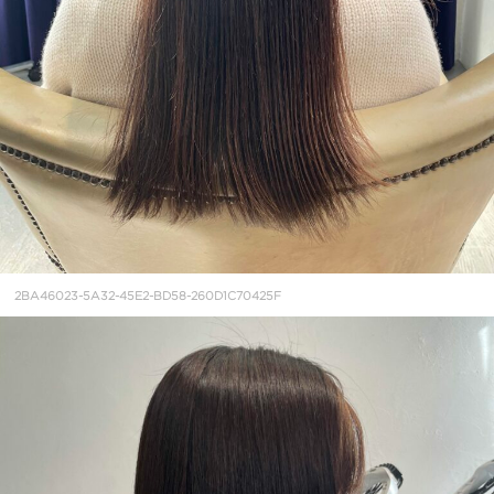
2BA46023-5A32-45E2-BD58-260D1C70425F