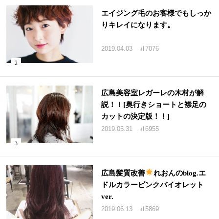
エイジング毛のお客様でもしっか
りキレイになります。
2019.04.03
7076
広島美容室レガーレの木村が解
説！！[奥行きショートと襟足の
カットの決定版！！]
2019.05.31
6955
広島髪質改善
れおんのblog.エ
ドルカラーピンクバイオレット
ver.
2019.06.13
5869