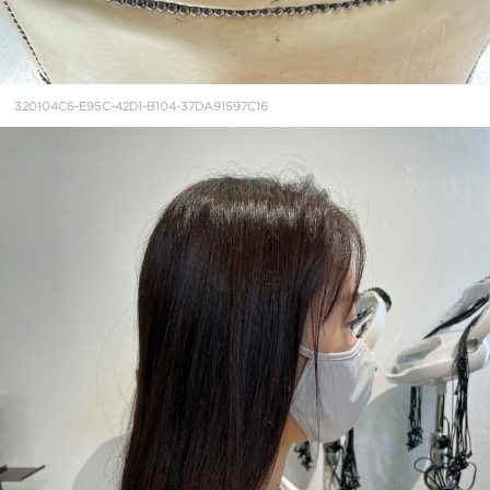
320104C6-E95C-42D1-B104-37DA91597C16