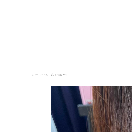
2021.05.15
1666
0