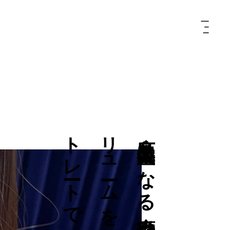
を
広
島
美
容
室
気
に
な
る
癖
毛
や
ボ
リ
ュ
ー
ム
を
酸
性
ス
ト
レ
ー
ト
で
艶
感