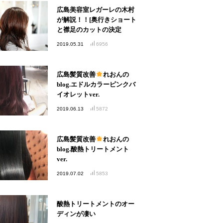
広島美容室レガーレの木村
が解説！！[奥行きショート
と襟足のカットの決定
版！！]
2019.05.31
6956
広島髪質改善
れおんの
blog.エドルカラーピンクバ
イオレットver.
2019.06.13
5872
広島髪質改善
れおんの
blog.酸熱トリートメント
ver.
2019.07.02
5853
酸熱トリートメントのオー
ディンが凄い