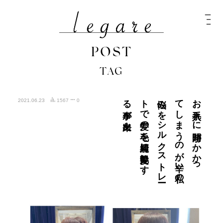
POST
TAG
出来た
お
手入れ
に
時間が
か
か
っ
て
し
ま
う
の
が
辛い
私の
悩み
を
シ
ル
ク
ス
ト
レ
ー
ト
で
髪の
毛を
綺麗に
艶髪に
す
る
事が
2021.06.23
1567
0