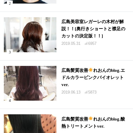
広島美容室レガーレの木村が解
説！！[奥行きショートと襟足の
カットの決定版！！]
2019.05.31
6957
広島髪質改善
れおんのblog.エ
ドルカラーピンクバイオレット
ver.
2019.06.13
5873
広島髪質改善
れおんのblog.酸
熱トリートメントver.