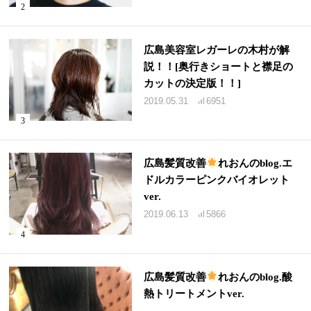
広島美容室レガーレの木村が解
説！！[奥行きショートと襟足の
カットの決定版！！]
2019.05.31
6951
広島髪質改善
れおんのblog.エ
ドルカラーピンクバイオレット
ver.
2019.06.13
5866
広島髪質改善
れおんのblog.酸
熱トリートメントver.