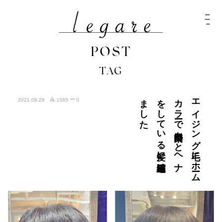
POST
TAG
た
エ
イ
ジ
ン
グ
毛に
ホ
ーム
カ
ラ
ーで
白髪染め
と
ヘ
ナ
を
し
て
い
る
髪に
縮毛矯正し
ま
し
2021.09.29
1585
0