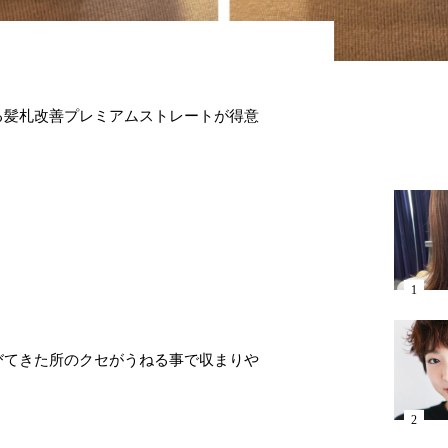
る髪札改善プレミアムストレートが得意
。
びてきた所のクセがうねる事で収まりや
。