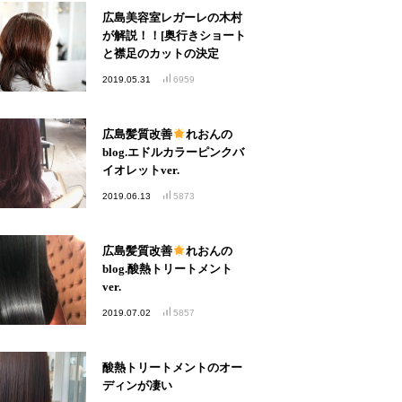
広島美容室レガーレの木村
が解説！！[奥行きショート
と襟足のカットの決定
版！！]
2019.05.31
6959
広島髪質改善
れおんの
blog.エドルカラーピンクバ
イオレットver.
2019.06.13
5873
広島髪質改善
れおんの
blog.酸熱トリートメント
ver.
2019.07.02
5857
酸熱トリートメントのオー
ディンが凄い