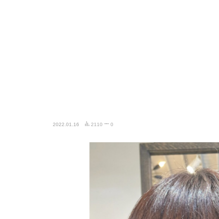
2022.01.16
2110
0