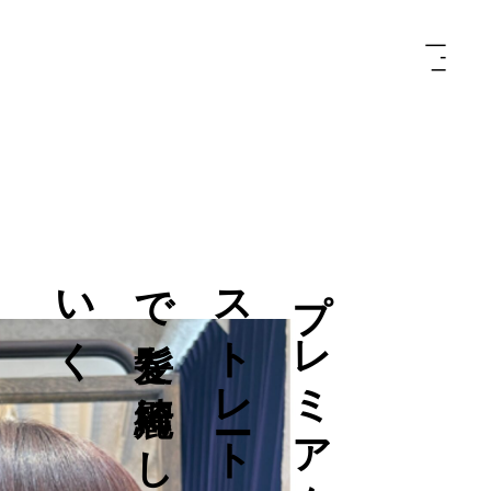
く
プ
レ
ミ
ア
ム
ス
ト
レ
ー
ト
で
髪
質
改
善
髪
で
髪
を
綺
麗
に
し
て
い