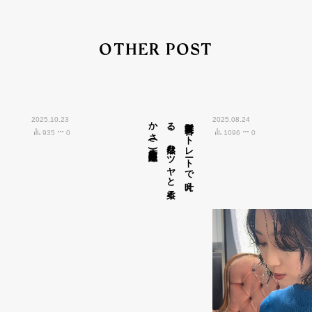
OTHER POST
2025.10.23
広島市中区紙屋町)
髪質改善ス
ト
レ
ート
で
叶え
る
、
自然な
ツ
ヤ
と
柔ら
か
さ
(
2025.08.24
935
0
1096
0