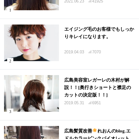
2021.06.23
41925
エイジング毛のお客様でもしっか
りキレイになります。
2019.04.03
7070
広島美容室レガーレの木村が解
説！！[奥行きショートと襟足の
カットの決定版！！]
2019.05.31
6951
広島髪質改善
れおんのblog.エ
ドルカラーピンクバイオレット