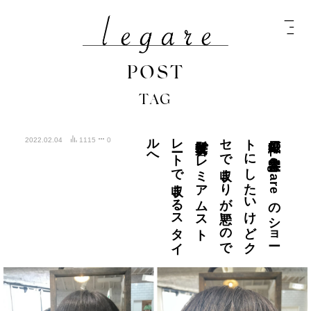
POST
TAG
へ
紙屋町の
美容室L
e
g
a
r
e
の
シ
ョ
ー
ト
に
し
た
い
け
ど
ク
セ
で
収ま
り
が
悪い
の
で
髪質改善プ
レ
ミ
ア
ム
ス
ト
レ
ート
で
収ま
る
ス
タ
イ
ル
2022.02.04
1115
0