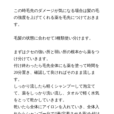
この時毛先のダメージが気になる場合は
髪の毛
の強度を上げてくれる薬を毛先につけておきま
す。
毛髪の状態に合わせて
3
種類使い分けます。
まずはクセの強い所と弱い所の根本から薬をつ
け分けていきます。
付け終わったら毛先全体にも薬を塗って時間を
20
分置き、確認して良ければそのまま流しま
す。
しっかり流したら軽くシャンプーして泡立て
て、薬をしっかり洗い流し、タオルで軽く水気
をとって乾かしていきます。
乾いたら全体にアイロンを入れていき、全体入
れたらシャンプー台で
2
液
(
定着させる薬
)
を付け