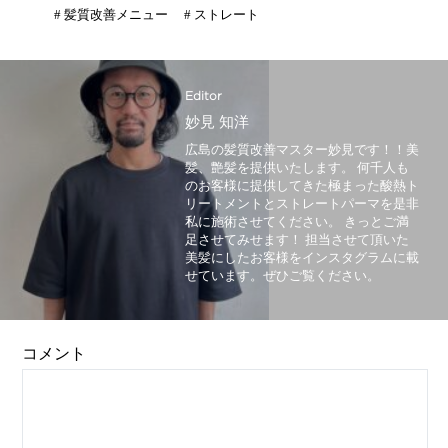
#
髪質改善メニュー
#
ストレート
Editor
妙見 知洋
広島の髪質改善マスター妙見です！！美
髪、艶髪を提供いたします。 何千人も
のお客様に提供してきた極まった酸熱ト
リートメントとストレートパーマを是非
私に施術させてください。 きっとご満
足させてみせます！ 担当させて頂いた
美髪にしたお客様をインスタグラムに載
せています。ぜひご覧ください。
コメント