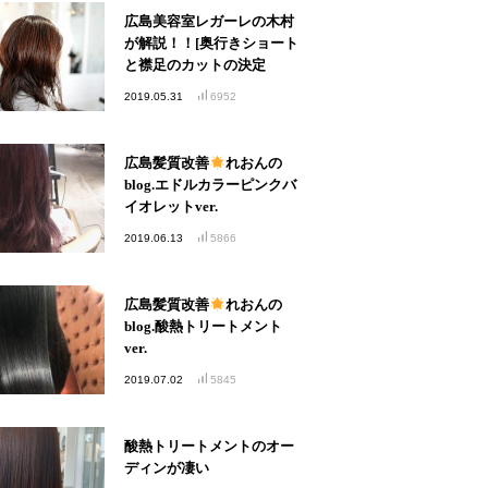
広島美容室レガーレの木村
が解説！！[奥行きショート
と襟足のカットの決定
版！！]
2019.05.31
6952
広島髪質改善
れおんの
blog.エドルカラーピンクバ
イオレットver.
2019.06.13
5866
広島髪質改善
れおんの
blog.酸熱トリートメント
ver.
2019.07.02
5845
酸熱トリートメントのオー
ディンが凄い