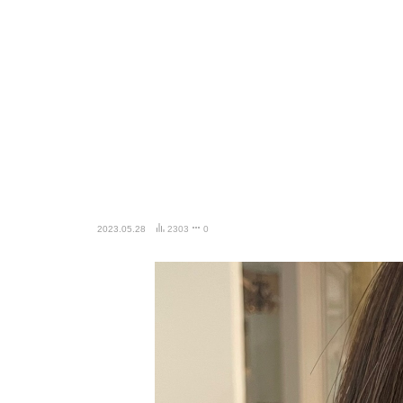
2023.05.28
2303
0