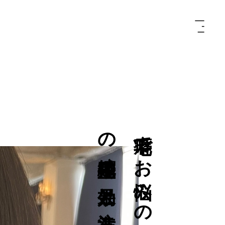
点
癖
毛
で
お
悩
み
の
方
へ
の
縮
毛
矯
正
の
効
果
と
注
意