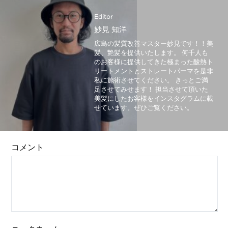
Editor
妙見 知洋
広島の髪質改善マスター妙見です！！美
髪、艶髪を提供いたします。 何千人も
のお客様に提供してきた極まった酸熱ト
リートメントとストレートパーマを是非
私に施術させてください。 きっとご満
足させてみせます！ 担当させて頂いた
美髪にしたお客様をインスタグラムに載
せています。ぜひご覧ください。
コメント