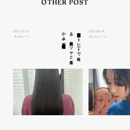
OTHER POST
2025.10.23
広島市中区紙屋町)
髪質改善ス
ト
レ
ート
で
叶え
る
、
自然な
ツ
ヤ
と
柔ら
か
さ
(
2025.08.24
949
0
1114
0