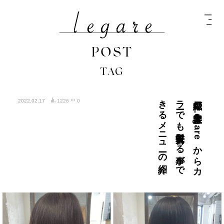
POST
TAG
紹介
紙屋町の
美容室L
e
g
a
r
e
か
ら
カ
ラ
ーで
も
髪質改善す
る
事が
で
き
る
メ
ニ
ュ
ーの
2022.02.17
1226
0