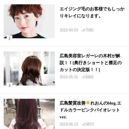
エイジング毛のお客様でもしっか
りキレイになります。
2019.04.03
7085
広島美容室レガーレの木村が解
説！！[奥行きショートと襟足の
カットの決定版！！]
2019.05.31
6956
広島髪質改善
れおんのblog.エ
ドルカラーピンクバイオレット
ver.
2019.06.13
5873