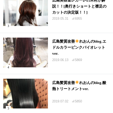
広島美容室レガーレの木村が解
説！！[奥行きショートと襟足の
カットの決定版！！]
2019.05.31
6955
広島髪質改善
れおんのblog.エ
ドルカラーピンクバイオレット
ver.
2019.06.13
5869
広島髪質改善
れおんのblog.酸
熱トリートメントver.
2019.07.02
5850