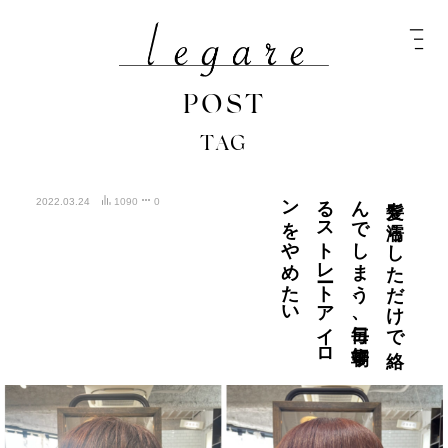
POST
TAG
い
髪を
濡ら
し
た
だ
け
で
絡
ん
で
し
ま
う
、
毎日、
毎朝す
る
ス
ト
レ
ート
ア
イ
ロ
ン
を
や
め
た
2022.03.24
1090
0