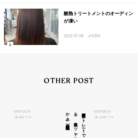
酸熱トリートメントのオーディン
が凄い
2019.07.08
5354
OTHER POST
2025.10.23
広島市中区紙屋町)
髪質改善ス
ト
レ
ート
で
叶え
る
、
自然な
ツ
ヤ
と
柔ら
か
さ
(
2025.08.24
942
0
1106
0