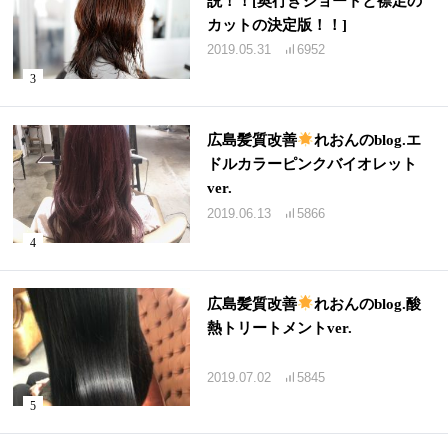
説！！[奥行きショートと襟足の
カットの決定版！！]
2019.05.31
6952
広島髪質改善
れおんのblog.エ
ドルカラーピンクバイオレット
ver.
2019.06.13
5866
広島髪質改善
れおんのblog.酸
熱トリートメントver.
2019.07.02
5845