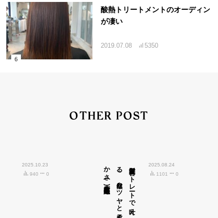
酸熱トリートメントのオーディン
が凄い
2019.07.08
5350
OTHER POST
2025.10.23
広島市中区紙屋町)
髪質改善ス
ト
レ
ート
で
叶え
る
、
自然な
ツ
ヤ
と
柔ら
か
さ
(
2025.08.24
940
0
1101
0