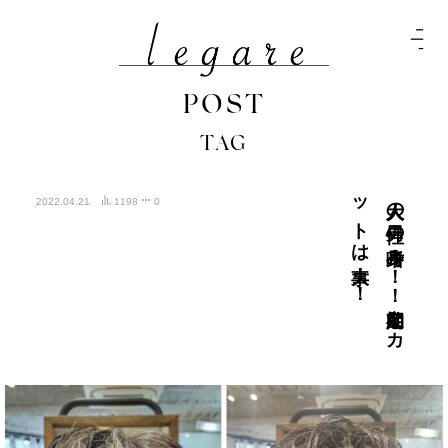
POST
TAG
！
大人の
男性の
身嗜み
！
！
定期的な
カ
ッ
ト
は
大事！
2022.04.21
1198
0