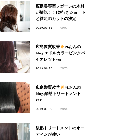
広島美容室レガーレの木村
が解説！！[奥行きショート
と襟足のカットの決定
版！！]
2019.05.31
6963
広島髪質改善
れおんの
blog.エドルカラーピンクバ
イオレットver.
2019.06.13
5875
広島髪質改善
れおんの
blog.酸熱トリートメント
ver.
2019.07.02
5858
酸熱トリートメントのオー
ディンが凄い