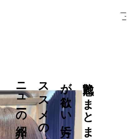
介
艶
感
と
ま
と
ま
り
が
欲
し
い
方
に
オ
ス
ス
メ
の
メ
ニ
ュ
ー
の
紹