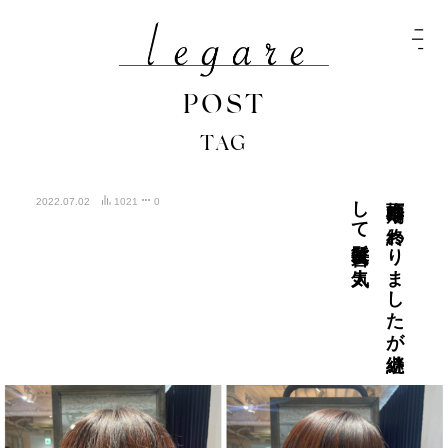
POST
TAG
人気
梅雨時期は
終わ
り
ま
し
た
が
継続
し
て
髪質改善は
2022.07.02
1021
0