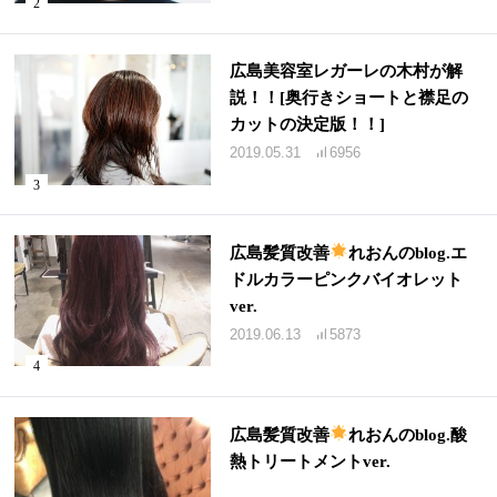
広島美容室レガーレの木村が解
説！！[奥行きショートと襟足の
カットの決定版！！]
2019.05.31
6956
広島髪質改善
れおんのblog.エ
ドルカラーピンクバイオレット
ver.
2019.06.13
5873
広島髪質改善
れおんのblog.酸
熱トリートメントver.