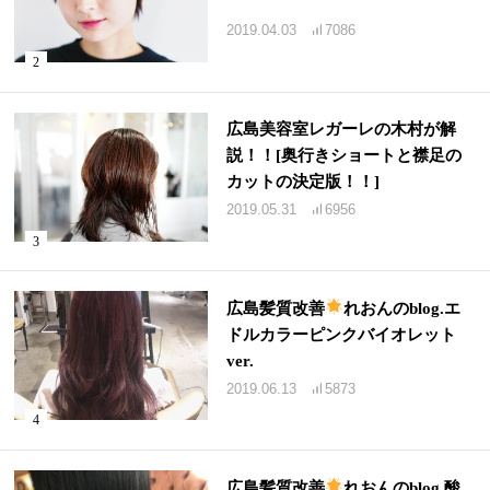
2019.04.03
7086
広島美容室レガーレの木村が解
説！！[奥行きショートと襟足の
カットの決定版！！]
2019.05.31
6956
広島髪質改善
れおんのblog.エ
ドルカラーピンクバイオレット
ver.
2019.06.13
5873
広島髪質改善
れおんのblog.酸