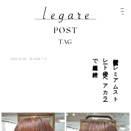
POST
TAG
持続
髪質改善プ
レ
ミ
ア
ム
ス
ト
レ
ート
後の
ヘ
ア
カ
ラ
ー
で
綺麗を
2022.07.29
1039
0