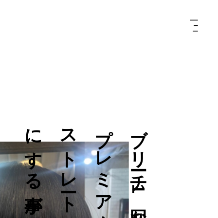
る
ブ
リ
ー
チ
1
回
な
ら
プ
レ
ミ
ア
ム
ス
ト
レ
ー
ト
で
綺
麗
に
す
る
事
が
出
来