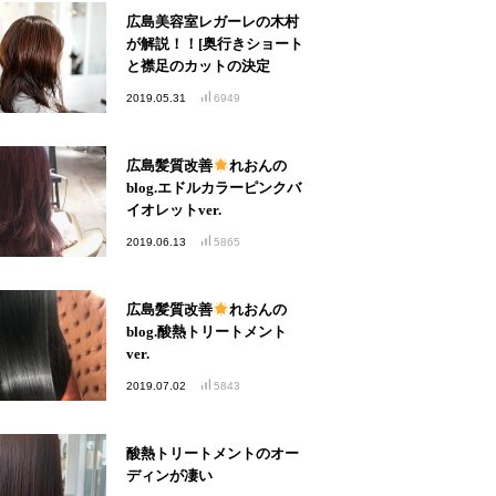
広島美容室レガーレの木村
が解説！！[奥行きショート
と襟足のカットの決定
版！！]
2019.05.31
6949
広島髪質改善
れおんの
blog.エドルカラーピンクバ
イオレットver.
2019.06.13
5865
広島髪質改善
れおんの
blog.酸熱トリートメント
ver.
2019.07.02
5843
酸熱トリートメントのオー
ディンが凄い