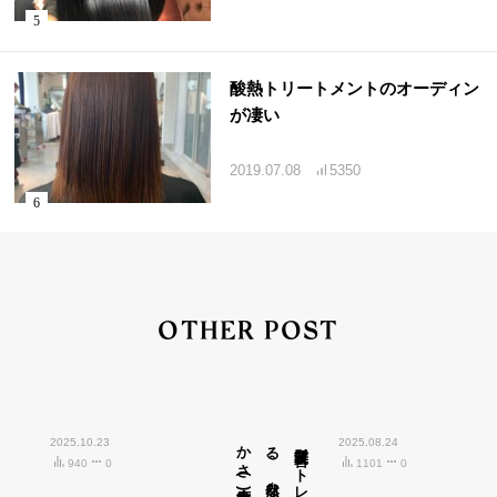
酸熱トリートメントのオーディン
が凄い
2019.07.08
5350
OTHER POST
2025.10.23
広島市中区紙屋町)
髪質改善ス
ト
レ
ート
で
叶え
る
、
自然な
ツ
ヤ
と
柔ら
か
さ
(
2025.08.24
940
0
1101
0