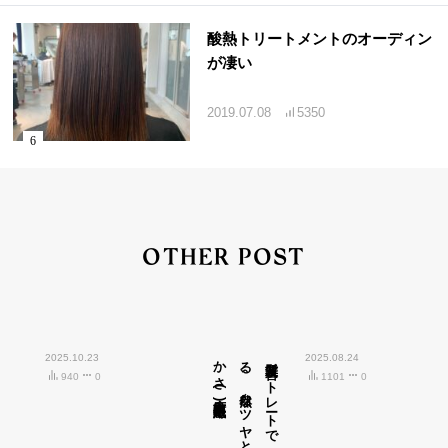
酸熱トリートメントのオーディン
が凄い
2019.07.08
5350
OTHER POST
2025.10.23
広島市中区紙屋町)
髪質改善ス
ト
レ
ート
で
叶え
る
、
自然な
ツ
ヤ
と
柔ら
か
さ
(
2025.08.24
940
0
1101
0