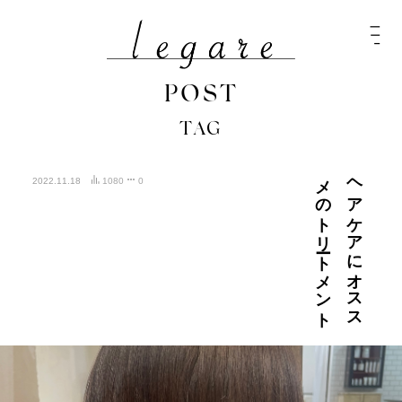
POST
TAG
ト
ヘ
ア
ケ
ア
に
オ
ス
ス
メ
の
ト
リ
ート
メ
ン
2022.11.18
1080
0