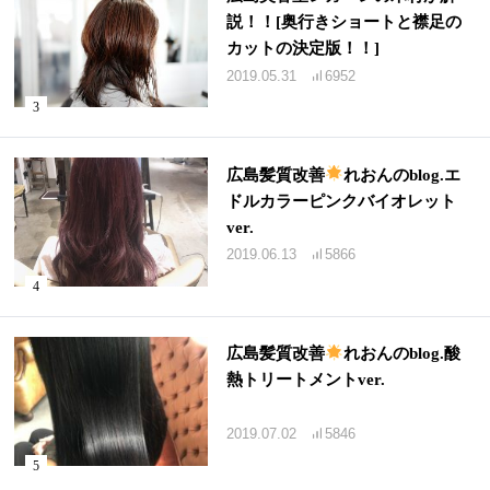
説！！[奥行きショートと襟足の
カットの決定版！！]
2019.05.31
6952
広島髪質改善
れおんのblog.エ
ドルカラーピンクバイオレット
ver.
2019.06.13
5866
広島髪質改善
れおんのblog.酸
熱トリートメントver.
2019.07.02
5846