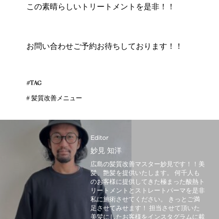
この素晴らしいトリートメントを是非！！
お問い合わせご予約お待ちしております！！
#TAG
#
髪質改善メニュー
Editor
妙見 知洋
広島の髪質改善マスター妙見です！！美
髪、艶髪を提供いたします。 何千人も
のお客様に提供してきた極まった酸熱ト
リートメントとストレートパーマを是非
私に施術させてください。 きっとご満
足させてみせます！ 担当させて頂いた
美髪にしたお客様をインスタグラムに載