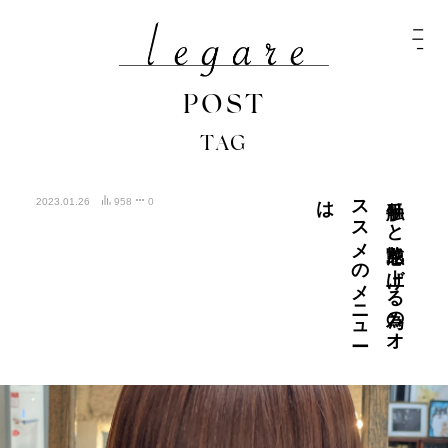
POST
TAG
は
手触り
と
艶感を
上げ
る
為の
オ
ス
ス
メ
の
メ
ニ
ュ
ー
2023.01.26
958
0