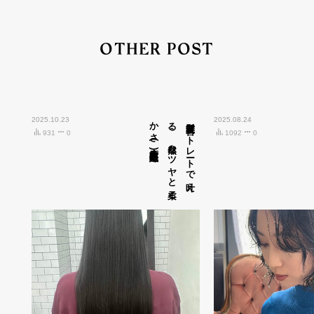
OTHER POST
2025.10.23
広島市中区紙屋町)
髪質改善ス
ト
レ
ート
で
叶え
る
、
自然な
ツ
ヤ
と
柔ら
か
さ
(
2025.08.24
931
0
1092
0