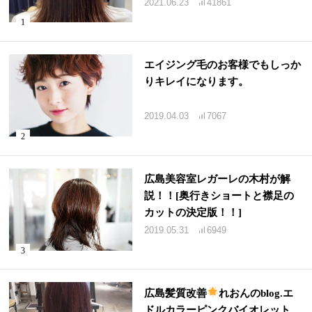
2021.06.23
41861
エイジング毛のお客様でもしっか
りキレイになります。
2019.04.03
7067
広島美容室レガーレの木村が解
説！！[奥行きショートと襟足の
カットの決定版！！]
2019.05.31
6949
広島髪質改善
れおんのblog.エ
ドルカラーピンクバイオレット