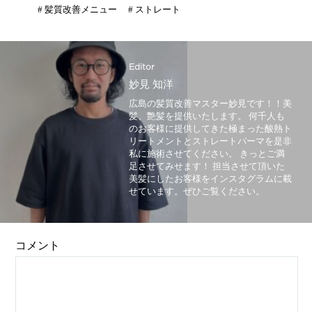
#
髪質改善メニュー
#
ストレート
Editor
妙見 知洋
広島の髪質改善マスター妙見です！！美
髪、艶髪を提供いたします。 何千人も
のお客様に提供してきた極まった酸熱ト
リートメントとストレートパーマを是非
私に施術させてください。 きっとご満
足させてみせます！ 担当させて頂いた
美髪にしたお客様をインスタグラムに載
せています。ぜひご覧ください。
コメント