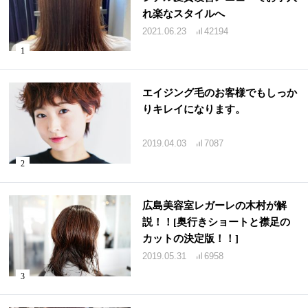
れ楽なスタイルへ
2021.06.23
42194
エイジング毛のお客様でもしっか
りキレイになります。
2019.04.03
7087
広島美容室レガーレの木村が解
説！！[奥行きショートと襟足の
カットの決定版！！]
2019.05.31
6958