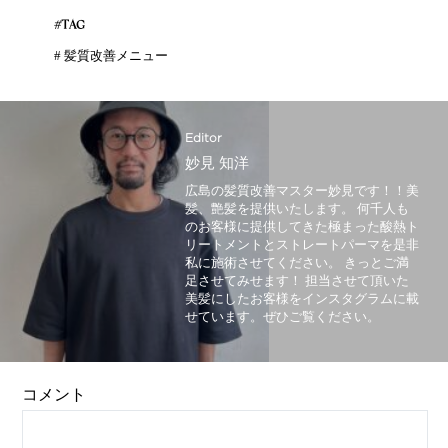
#TAG
#
髪質改善メニュー
Editor
妙見 知洋
広島の髪質改善マスター妙見です！！美
髪、艶髪を提供いたします。 何千人も
のお客様に提供してきた極まった酸熱ト
リートメントとストレートパーマを是非
私に施術させてください。 きっとご満
足させてみせます！ 担当させて頂いた
美髪にしたお客様をインスタグラムに載
せています。ぜひご覧ください。
コメント