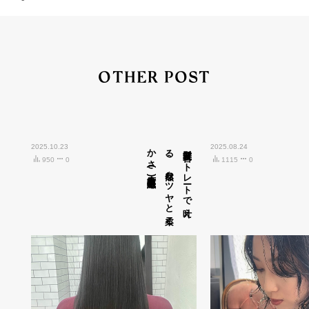
OTHER POST
2025.10.23
広島市中区紙屋町)
髪質改善ス
ト
レ
ート
で
叶え
る
、
自然な
ツ
ヤ
と
柔ら
か
さ
(
2025.08.24
950
0
1115
0