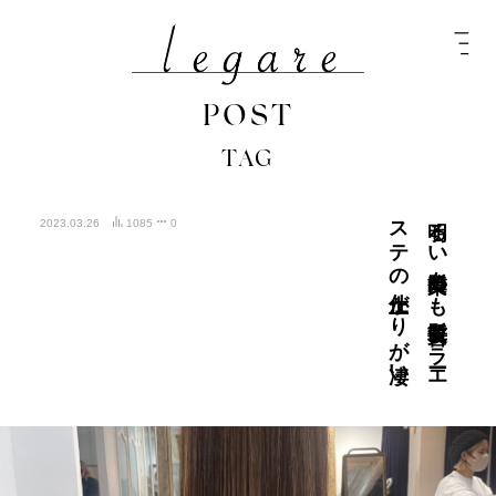
POST
TAG
凄い
明る
い
白髪染め
も
髪質改善カ
ラ
ーエ
ス
テ
の
仕上が
り
が
2023.03.26
1085
0