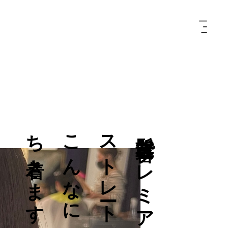
す
髪
質
改
善
プ
レ
ミ
ア
ム
ス
ト
レ
ー
ト
で
こ
ん
な
に
綺
麗
に
落
ち
着
き
ま