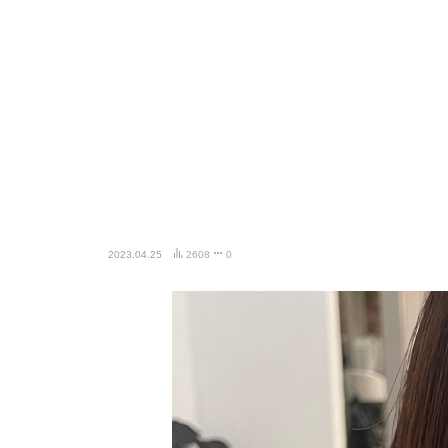
2023.04.25
2608
0