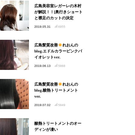
広島美容室レガーレの木村
が解説！！[奥行きショート
と襟足のカットの決定
版！！]
2019.05.31
6955
広島髪質改善
れおんの
blog.エドルカラーピンクバ
イオレットver.
2019.06.13
5868
広島髪質改善
れおんの
blog.酸熱トリートメント
ver.
2019.07.02
5849
酸熱トリートメントのオー
ディンが凄い